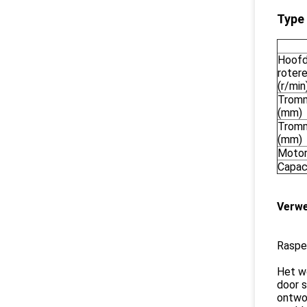
Type
Hoofd
roter
(r/min
Tromm
(mm)
Tromm
(mm)
Motor
Capac
Verwe
Rasper
Het wo
door s
ontwo