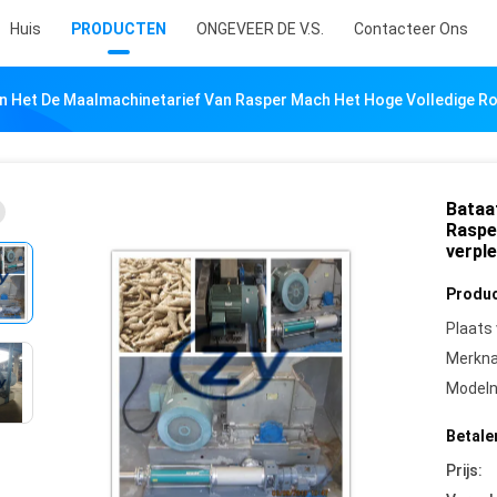
Huis
PRODUCTEN
ONGEVEER DE V.S.
Contacteer Ons
n Het De Maalmachinetarief Van Rasper Mach Het Hoge Volledige Roe
Bataa
Raspe
verple
Produc
Plaats
Merkn
Model
Betale
Prijs: