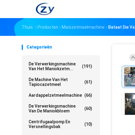
Thuis
Producten
Maïszetmeelmachine
Bataat Die Va
Catagorieën
De Verwerkingsmachine
(191)
Van Het Maniokzetm...
De Machine Van Het
(61)
Tapiocazetmeel
Aardappelzetmeelmachine
(66)
De Verwerkingsmachine
(60)
Van De Maniokbloem
Centrifugaalpomp En
(10)
Versnellingsbak