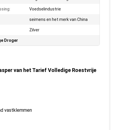
sing:
Voedselindustrie
:
seimens en het merk van China
Zilver
ge Droger
per van het Tarief Volledige Roestvrije
lad vastklemmen