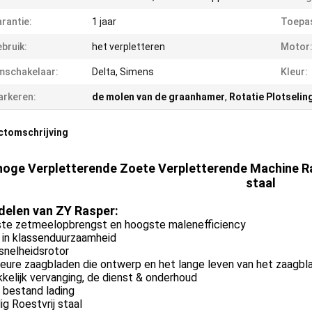
rantie:
1 jaar
Toepas
bruik:
het verpletteren
Motor
mschakelaar:
Delta, Simens
Kleur:
rkeren:
de molen van de graanhamer
,
Rotatie Plotselin
ctomschrijving
hoge Verpletterende Zoete Verpletterende Machine Ras
staal
delen van ZY Rasper:
te zetmeelopbrengst en hoogste malenefficiency
 in klassenduurzaamheid
snelheidsrotor
ieure zaagbladen die ontwerp en het lange leven van het zaagb
elijk vervanging, de dienst & onderhoud
 bestand lading
ig Roestvrij staal