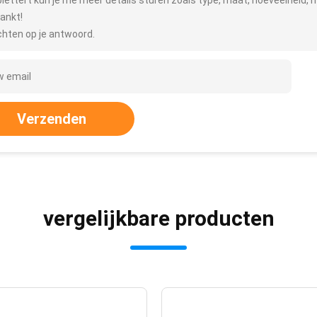
plettert kun je me meer details sturen zoals type, maat, hoeveelheid, m
ankt!
hten op je antwoord.
Verzenden
vergelijkbare producten