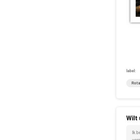
label:
Rota
Wilt
Ik 