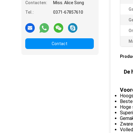
Contacten:
Miss. Alice Song
Ga
Tel.:
0371-67857610
Ge
O
Ma
Contact
Produ
De 
Voor
Hoogs
Beste
Hoge 
Super
Gemakk
Zware
Volled