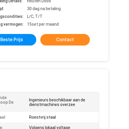
king Details:
Houten Doos
jd:
30 dag na betaling
ngscondities:
L/C, T/T
ng vermogen:
15set per maand
Beste Prijs
Contact
ende
Ingenieurs beschikbaar aan de
koop De
dienstmachines overzee
:
aal:
Roestvrij staal
e:
Volgens lokaal voltage