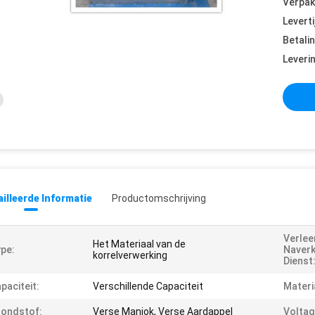
Verpak
Leverti
Betali
Leveri
illeerde Informatie
Productomschrijving
Verle
Het Materiaal van de
pe:
Naver
korrelverwerking
Dienst
paciteit:
Verschillende Capaciteit
Materi
ondstof:
Verse Maniok, Verse Aardappel
Voltag