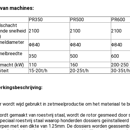
 van machines:
PR350
PR500
PR600
schacht
ende snelheid
2100
2100
2100
)
eldiameter
Φ840
Φ840
Φ840
elbreedte
350
500
600
macht (kW)
110
160
200-250
iteit
15-20t/h
20-25t/h
30-35t/h
rkingsbeschrijving:
 wordt wijd gebruikt in zetmeelproductie om het materiaal te b
rdt gemaakt van roestvrij staal, wordt de rotor gesmeed door s
peciaal roestvrij staal waarop honderden dossiers geïnstalleerd
rpen met een dikte van 1.25mm. De dossiers worden geassembl