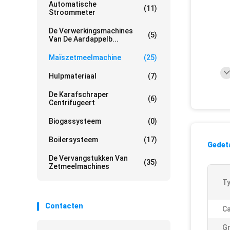
Automatische
(11)
Stroommeter
De Verwerkingsmachines
(5)
Van De Aardappelb...
Maïszetmeelmachine
(25)
Hulpmateriaal
(7)
De Karafschraper
(6)
Centrifugeert
Biogassysteem
(0)
Boilersysteem
(17)
Gedeta
De Vervangstukken Van
(35)
Zetmeelmachines
Ty
Contacten
Ca
Gr