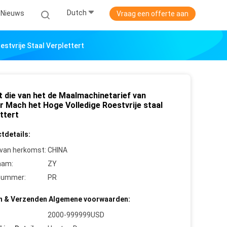
Dutch
Nieuws
Vraag een offerte aan
stvrije Staal Verplettert
t die van het de Maalmachinetarief van
r Mach het Hoge Volledige Roestvrije staal
ttert
tdetails:
 van herkomst:
CHINA
aam:
ZY
nummer:
PR
n & Verzenden Algemene voorwaarden:
2000-999999USD