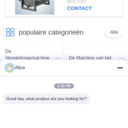
MOQ:1SET
ontwateringstoestellen
CONTACT
voor knollenzetmeel
populaire categorieën
Alle
De
Verwerkingsmachine
De Machine van het
van het
tapiocazetmeel
Alice
maniokzetmeel
5:35 PM
De
Aardappelzetmeelmachine
Verwerkingsmachine
Good day, what product are you looking for?
van de maniokbloem
Centrifugaalpomp en
Automatische
Versnellingsbak
stroommeter