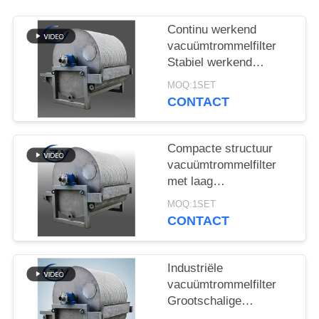
Continu werkend
vacuümtrommelfilter
Stabiel werkend
ontwateringsapparatuur
MOQ:1SET
voor de
CONTACT
zetmeelproductie
Compacte structuur
vacuümtrommelfilter
met laag
energieverbruik en
MOQ:1SET
roestvrij staal SS304
CONTACT
voor het ontwateren
van zetmeel
Industriële
vacuümtrommelfilter
Grootschalige
productie van