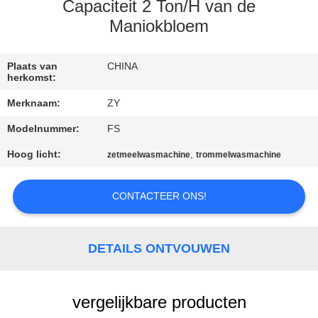
Capaciteit 2 Ton/H van de
CONTACTEER
Maniokbloem
ONS
Plaats van
CHINA
herkomst:
NIEUWS
Merknaam:
ZY
Modelnummer:
FS
VERZOEK
Hoog licht:
,
zetmeelwasmachine
trommelwasmachine
OM EEN
CITAAT
CONTACTEER ONS!
SITEMAP
DETAILS ONTVOUWEN
PRIVACY
POLICY
vergelijkbare producten