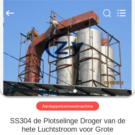
Henan
Zhiyuan
Starch
Engineering
Machinery
Co.,ltd.
All
Rights
HUIS
Reserved.
PRODUCTEN
ONGEVEER
DE
V.S.
FABRIEKSREIS
Aardappelzetmeelmachine
SS304 de Plotselinge Droger van de
KWALITEITSCONTROLE
hete Luchtstroom voor Grote