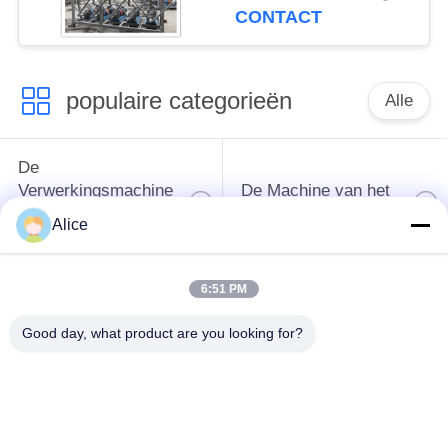
Zetmeelhydrocycloon
CONTACT
populaire categorieën
Alle
De
Verwerkingsmachine
De Machine van het
van het
tapiocazetmeel
Alice
maniokzetmeel
6:51 PM
De
Aardappelzetmeelmachine
Verwerkingsmachine
Good day, what product are you looking for?
van de maniokbloem
Centrifugaalpomp en
Automatische
Versnellingsbak
stroommeter