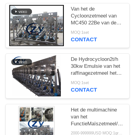
Van het de
Cycloonzetmeel van
MC450 22Be van de
Raffinagemachines de
MOQ:1set
Separator SS304
CONTACT
De Hydrocycloon2t/h
30kw Emulsie van het
raffinagezetmeel het
Ontvetten
MOQ:1set
CONTACT
Het de multimachine
van het
FunctieMaïszetmeel/Roestvr
staal van de
2000-999999USD MOQ:1group