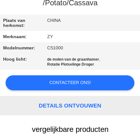
/Potato/Cassava
CONTACTEER
ONS
Plaats van
CHINA
herkomst:
Merknaam:
ZY
NIEUWS
Modelnummer:
CS1000
VERZOEK
Hoog licht:
,
de molen van de graanhamer
Rotatie Plotselinge Droger
OM EEN
CITAAT
CONTACTEER ONS!
SITEMAP
DETAILS ONTVOUWEN
PRIVACY
vergelijkbare producten
POLICY