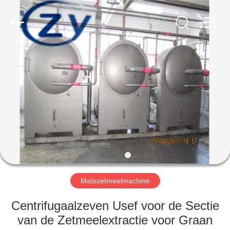
Henan
Zhiyuan
Starch
Engineering
Machinery
Co.,ltd.
All
Rights
HUIS
Reserved.
PRODUCTEN
ONGEVEER
DE
V.S.
FABRIEKSREIS
Maïszetmeelmachine
Centrifugaalzeven Usef voor de Sectie
KWALITEITSCONTROLE
van de Zetmeelextractie voor Graan