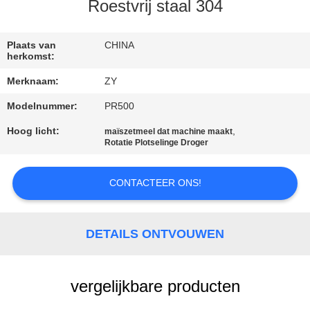
Roestvrij staal 304
CONTACTEER
ONS
Plaats van
CHINA
herkomst:
Merknaam:
ZY
NIEUWS
Modelnummer:
PR500
VERZOEK
Hoog licht:
,
maïszetmeel dat machine maakt
Rotatie Plotselinge Droger
OM EEN
CITAAT
CONTACTEER ONS!
SITEMAP
DETAILS ONTVOUWEN
PRIVACY
vergelijkbare producten
POLICY