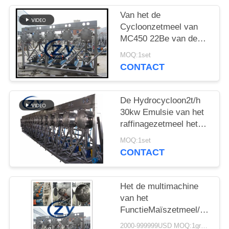
Van het de
Cycloonzetmeel van
MC450 22Be van de
Raffinagemachines de
MOQ:1set
Separator SS304
CONTACT
De Hydrocycloon2t/h
30kw Emulsie van het
raffinagezetmeel het
Ontvetten
MOQ:1set
CONTACT
Het de multimachine
van het
FunctieMaïszetmeel/Roestvr
staal van de
2000-999999USD MOQ:1group