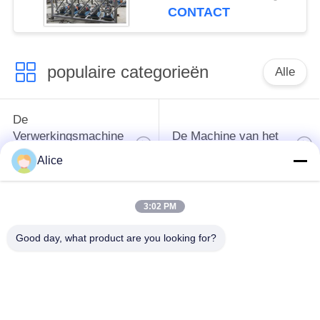
Zetmeelhydrocycloon
CONTACT
populaire categorieën
Alle
De
Verwerkingsmachine
De Machine van het
van het
tapiocazetmeel
Alice
maniokzetmeel
3:02 PM
De
Aardappelzetmeelmachine
Verwerkingsmachine
Good day, what product are you looking for?
van de maniokbloem
Centrifugaalpomp en
Automatische
Versnellingsbak
stroommeter