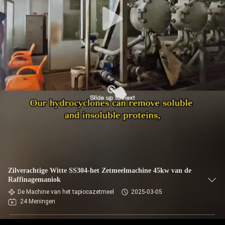
CONTACTEER
ONS
NIEUWS
VERZOEK
OM EEN
CITAAT
SITEMAP
Zilverachtige Witte SS304-het Zetmeelmachine 45kw van de
Raffinagemaniok
PRIVACY
De Machine van het tapiocazetmeel
2025-03-05
24 Meningen
POLICY