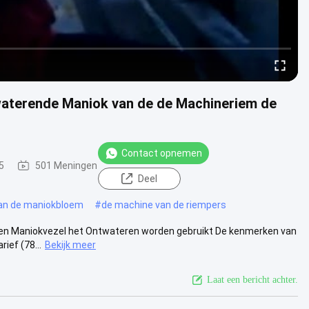
waterende Maniok van de de Machineriem de
Contact opnemen
5
501 Meningen
Deel
van de maniokbloem
#
de machine van de riempers
en Maniokvezel het Ontwateren worden gebruikt De kenmerken van
ief (78...
Bekijk meer
Laat een bericht achter.