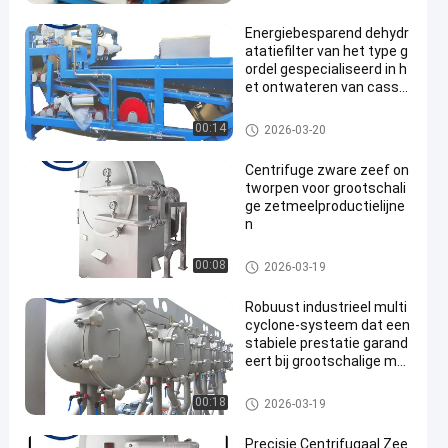
et maniokzetmeel
Energiebesparend dehydr
atatiefilter van het type g
ordel gespecialiseerd in h
et ontwateren van cassa
vavezels
De Verwerkingsmachine van h
00:14
2026-03-20
et maniokzetmeel
Centrifuge zware zeef on
tworpen voor grootschali
ge zetmeelproductielijne
n
De Verwerkingsmachine van h
00:08
2026-03-19
et maniokzetmeel
Robuust industrieel multi
cyclone-systeem dat een
stabiele prestatie garand
eert bij grootschalige mat
eriaalbehandeling
De Verwerkingsmachine van h
00:18
2026-03-19
et maniokzetmeel
Precisie Centrifugaal Zee