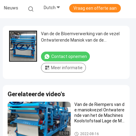
Dutch
Nieuws
Vraag een offerte aan
Van de de Bloemverwerking van de vezel
Ontwaterende Maniok van de de
Machineriem de Filterpers 380v 50hz
Contact opnemen
Meer informatie
Gerelateerde video's
Van de de Riempers van d
e maniokvezel Ontwatere
nde van het de Machines
Koolstofstaal Lage de Ma
chtsconsumptie
De Verwerkingsmachine van h
02:08
2022-08-16