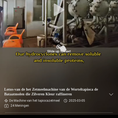
CONTACTEER
ONS
NIEUWS
VERZOEK
OM EEN
CITAAT
SITEMAP
Lotus-van de het Zetmeelmachine van de Worteltapioca de
Bataatmolen die Zilveren Kleur raffineren
PRIVACY
De Machine van het tapiocazetmeel
2025-03-05
24 Meningen
POLICY