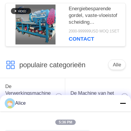
Energiebesparende
gordel, vaste-vloeistof
scheiding
ontwateringsmachine
2000-999999USD MOQ:1SET
met een
CONTACT
vezelcapaciteit van 4
t/u voor continue
werking
populaire categorieën
Alle
De
Verwerkingsmachine
De Machine van het
van het
tapiocazetmeel
Alice
maniokzetmeel
5:36 PM
De
Aardappelzetmeelmachine
Verwerkingsmachine