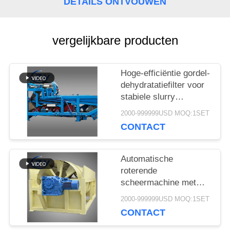
DETAILS ONTVOUWEN
SITEMAP
vergelijkbare producten
PRIVACY
POLICY
Hoge-efficiëntie gordel-
dehydratatiefilter voor
stabiele slurry
ontwatering in cassava
2000-999999USD MOQ:1SET
zetmeel verwerking
CONTACT
productielijnen
Automatische
roterende
scheermachine met
stabiele prestaties voor
2000-999999USD MOQ:1SET
de productie van
CONTACT
maniok en
aardappelzetmeel