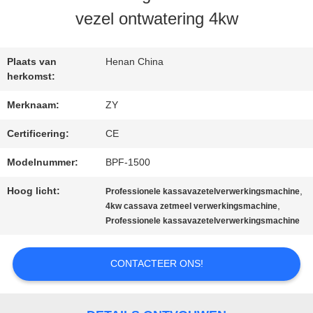
vezel ontwatering 4kw
KWALITEITSCONTROLE
Plaats van
Henan China
CONTACTEER
herkomst:
ONS
Merknaam:
ZY
Certificering:
CE
NIEUWS
Modelnummer:
BPF-1500
Hoog licht:
,
Professionele kassavazetelverwerkingsmachine
VERZOEK
,
4kw cassava zetmeel verwerkingsmachine
Professionele kassavazetelverwerkingsmachine
OM EEN
CONTACTEER ONS!
CITAAT