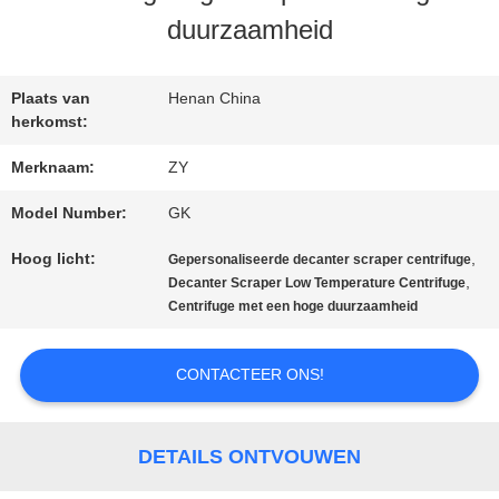
duurzaamheid
KWALITEITSCONTROLE
Plaats van
Henan China
CONTACTEER
herkomst:
ONS
Merknaam:
ZY
Model Number:
GK
NIEUWS
Hoog licht:
,
Gepersonaliseerde decanter scraper centrifuge
,
Decanter Scraper Low Temperature Centrifuge
Centrifuge met een hoge duurzaamheid
VERZOEK
CONTACTEER ONS!
OM EEN
CITAAT
DETAILS ONTVOUWEN