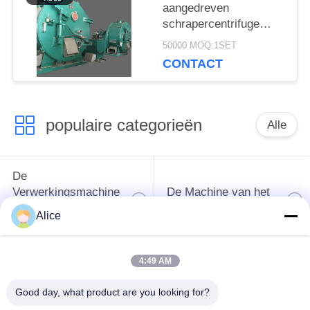
aangedreven
schrapercentrifuge
voor de verwerking van
50000 MOQ:1SET
aardappelzetmeel met
CONTACT
soepele start en stop
populaire categorieën
Alle
De
Verwerkingsmachine
De Machine van het
van het
tapiocazetmeel
Alice
maniokzetmeel
4:49 AM
De
Aardappelzetmeelmachine
Verwerkingsmachine
Good day, what product are you looking for?
van de maniokbloem