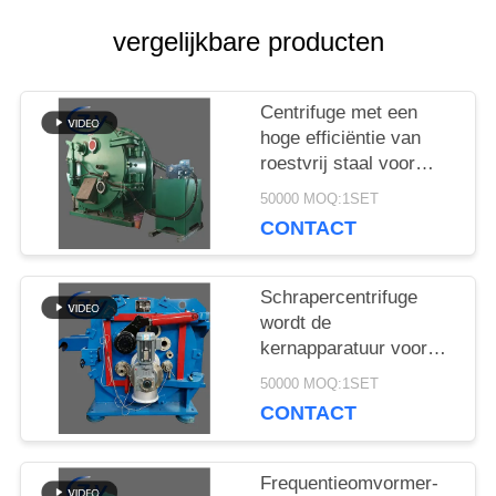
SITEMAP
vergelijkbare producten
PRIVACY
Centrifuge met een
POLICY
hoge efficiëntie van
roestvrij staal voor
automatische vaste-
50000 MOQ:1SET
vloeibare scheiding bij
CONTACT
de verwerking van
zetmeel
Schrapercentrifuge
wordt de
kernapparatuur voor
vaste-
50000 MOQ:1SET
vloeistofscheiding in de
CONTACT
zetmeelverwerkende
industrie voor
knolgewassen
Frequentieomvormer-