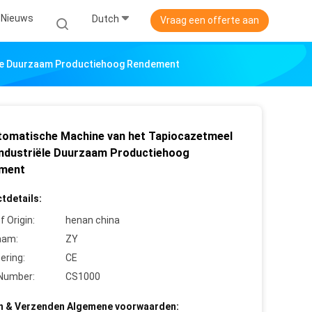
Nieuws
Dutch
Vraag een offerte aan
ële Duurzaam Productiehoog Rendement
tomatische Machine van het Tapiocazetmeel
Industriële Duurzaam Productiehoog
ment
tdetails:
f Origin:
henan china
aam:
ZY
cering:
CE
Number:
CS1000
n & Verzenden Algemene voorwaarden: