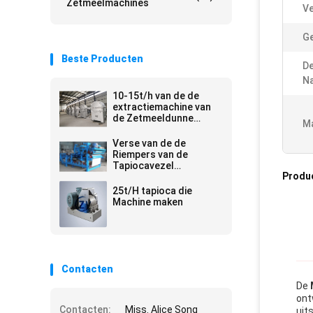
Zetmeelmachines
Ve
Ge
Beste Producten
D
Na
10-15t/h van de de
extractiemachine van
de Zetmeeldunne
Ma
modder van het de
Tapiocazetmeel de
Verse van de de
verwerkingslijn
Riempers van de
Tapiocavezel
Produ
Ontwaterende
Machines 10 - 20t/H
25t/H tapioca die
380v 50hz
Machine maken
Contacten
De
ont
Contacten:
Miss. Alice Song
uit