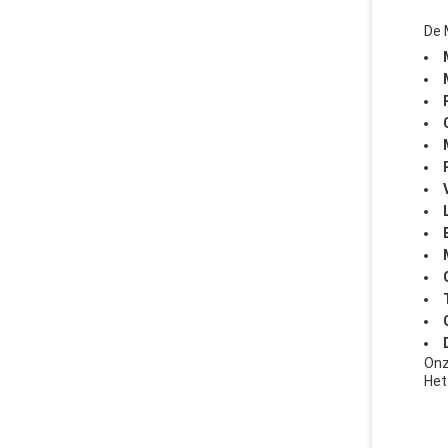
De 
Onz
Het