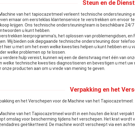
Steun en de Dienst
Machine van het tapiocazetmeel verleent technische ondersteuning en
even ernaar om eersteklas klantenservice te verstrekken om ervoor t
koop krijgen. Ons technische ondersteuningteam is beschikbare 24/7
ntwoorden u kunt hebben.
 verstrekken leerprogramma's, het oplossen van problemengidsen, en
jgen. Wij bieden ook diepgaande technische ondersteuning door telefoo
t hier u met om het even welke kwesties helpen u kunt hebben en u va
der welke problemen op te lossen.
 u verdere hulp vereist, kunnen wij een de dienstvraag met één van on
n welke technische kwesties diagnostiseren en bevestigen u met uw m
r onze producten aan om u vrede van mening te geven.
Verpakking en het Vers
pakking en het Verschepen voor de Machine van het Tapiocazetmeel:
Machine van het Tapiocazetmeel wordt in een houten die krat verpakt
mpt omslag voor bescherming tijdens het verschepen. Het krat wordt 
zendadres geëtiketteerd. De machine wordt verscheept via een achte