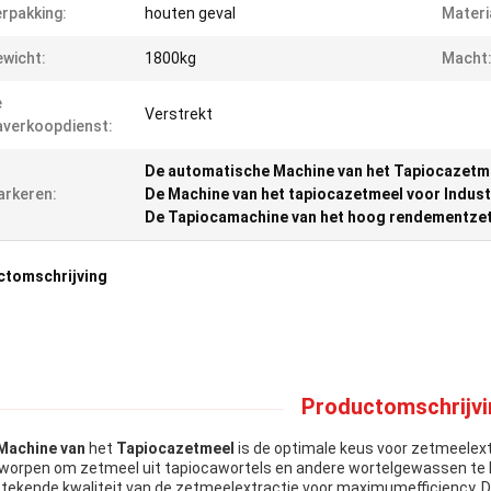
rpakking:
houten geval
Materi
wicht:
1800kg
Macht
e
Verstrekt
verkoopdienst:
De automatische Machine van het Tapiocazetm
rkeren:
De Machine van het tapiocazetmeel voor Indust
De Tapiocamachine van het hoog rendementze
ctomschrijving
Productomschrijvi
Machine van
het
Tapiocazetmeel
is de optimale keus voor zetmeelex
worpen om zetmeel uit tapiocawortels en andere wortelgewassen te ha
stekende kwaliteit van de zetmeelextractie voor maximumefficiency.