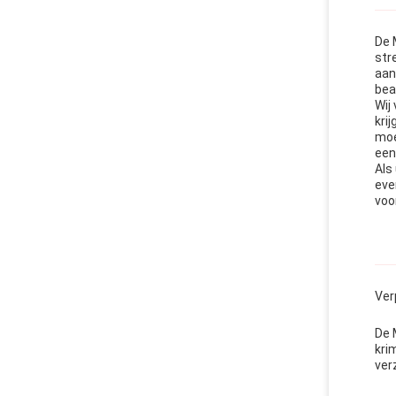
De 
str
aan
bea
Wij
kri
moe
een
Als
eve
voo
Ver
De 
kri
ver