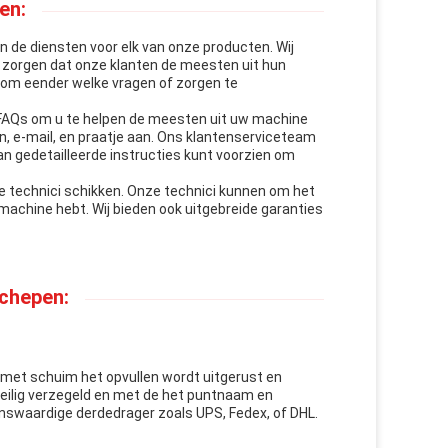
en:
 de diensten voor elk van onze producten. Wij
e zorgen dat onze klanten de meesten uit hun
 om eender welke vragen of zorgen te
 FAQs om u te helpen de meesten uit uw machine
n, e-mail, en praatje aan. Ons klantenserviceteam
n gedetailleerde instructies kunt voorzien om
ze technici schikken. Onze technici kunnen om het
achine hebt. Wij bieden ook uitgebreide garanties
chepen:
 met schuim het opvullen wordt uitgerust en
veilig verzegeld en met de het puntnaam en
nswaardige derdedrager zoals UPS, Fedex, of DHL.