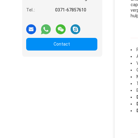
cap
Tel.:
0371-67857610
ver
hul
Contact