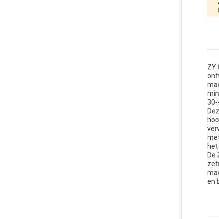
ZY 
ont
mac
min
30-
Dez
hoo
ver
met
het
De 
zet
mac
en 