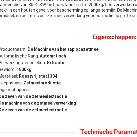
aciteit die van 30-45KW, het toestaan om tot 2000kg/h te verwerken of 
pakt in een houten geval voor bescherming op lange termijn. De Machi
pmiddel, en perfect voor zetmeelverwerking voor extractie op grote sc
Eigenschappen:
Productnaam:
De Machine van het tapiocazetmeel
Automatische Rang:
Automatisch
Verwerkingstechnieken:
Extractie
Gewicht:
1800kg
Materiaal:
Roestvrij staal 304
Toepassing:
Zetmeelproductie
Eigenschappen:
De zeven van de zetmeelextractie
De machine van de zetmeelverwerking
De zeven van de zetmeelextractie
Technische Paramet