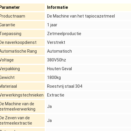
Parameter
Informatie
Productnaam
De Machine van het tapiocazetmeel
Garantie
1 jaar
Toepassing
Zetmeelproductie
De naverkoopdienst
Verstrekt
Automatische Rang
Automatisch
Voltage
380V50hz
Verpakking
Houten Geval
Gewicht
1800kg
Materiaal
Roestvrij staal 304
Verwerkingstechnieken
Extractie
De Machine van de
Ja
zetmeelverwerking
De Zeven van de
Ja
zetmeelextractie