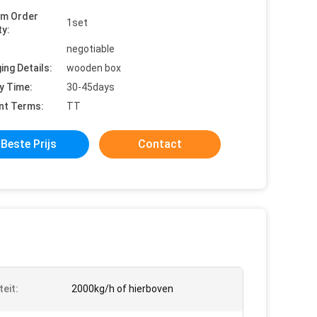
um Order
1set
ty:
negotiable
ing Details:
wooden box
y Time:
30-45days
nt Terms:
TT
Beste Prijs
Contact
teit:
2000kg/h of hierboven