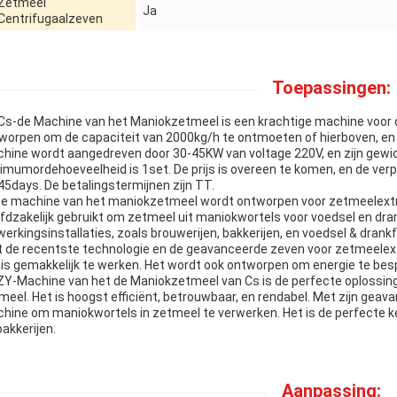
Zetmeel
Ja
Centrifugaalzeven
Toepassingen:
Cs-de Machine van het Maniokzetmeel is een krachtige machine voor d
worpen om de capaciteit van 2000kg/h te ontmoeten of hierboven, en
hine wordt aangedreven door 30-45KW van voltage 220V, en zijn gewich
imumordehoeveelheid is 1set. De prijs is overeen te komen, en de verpak
45days. De betalingstermijnen zijn TT.
e machine van het maniokzetmeel wordt ontworpen voor zetmeelextra
fdzakelijk gebruikt om zetmeel uit maniokwortels voor voedsel en dran
werkingsinstallaties, zoals brouwerijen, bakkerijen, en voedsel & dran
 de recentste technologie en de geavanceerde zeven voor zetmeelextra
 is gemakkelijk te werken. Het wordt ook ontworpen om energie te bes
ZY-Machine van het de Maniokzetmeel van Cs is de perfecte oplossing
meel. Het is hoogst efficiënt, betrouwbaar, en rendabel. Met zijn geava
hine om maniokwortels in zetmeel te verwerken. Het is de perfecte ke
bakkerijen.
Aanpassing: