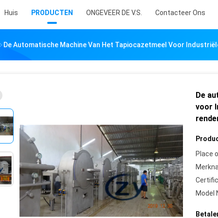
Huis
PRODUCTEN
ONGEVEER DE V.S.
Contacteer Ons
De Automatische Machine Van Het Tapiocazetmeel Voor Industri
De au
voor 
rende
Produc
Place o
Merkn
Certifi
Model 
Betale