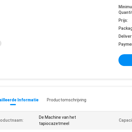
Minim
Quanti
Prijs:
Packag
Deliver
Payme
illeerde Informatie
Productomschrijving
De Machine van het
roductnaam:
Capaci
tapiocazetmeel