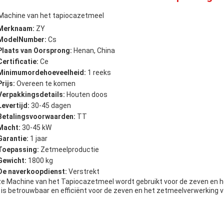
Machine van het tapiocazetmeel
Merknaam:
ZY
ModelNumber:
Cs
Plaats van Oorsprong:
Henan, China
Certificatie:
Ce
Minimumordehoeveelheid:
1 reeks
Prijs:
Overeen te komen
Verpakkingsdetails:
Houten doos
Levertijd:
30-45 dagen
Betalingsvoorwaarden:
TT
Macht:
30-45 kW
Garantie:
1 jaar
Toepassing:
Zetmeelproductie
Gewicht:
1800 kg
De naverkoopdienst:
Verstrekt
e Machine van het Tapiocazetmeel wordt gebruikt voor de zeven en h
 is betrouwbaar en efficiënt voor de zeven en het zetmeelverwerking 