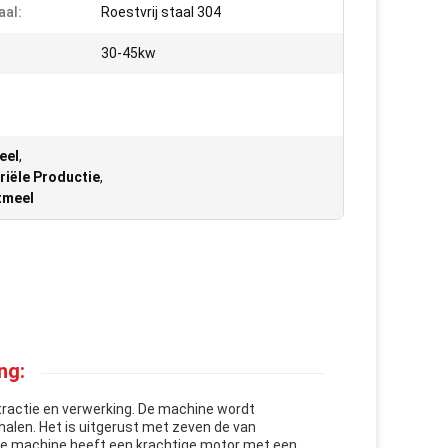
aal:
Roestvrij staal 304
:
30-45kw
eel
,
riële Productie
,
tmeel
ng:
tractie en verwerking. De machine wordt
len. Het is uitgerust met zeven de van
 De machine heeft een krachtige motor met een