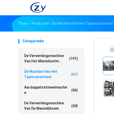
Thuis
Producten
De Machine Van Het Tapiocazetmeel
Catagorieën
De Verwerkingsmachine
(191)
Van Het Maniokzetm...
De Machine Van Het
(61)
Tapiocazetmeel
Aardappelzetmeelmachin
(66)
E
De Verwerkingsmachine
(60)
Van De Maniokbloem