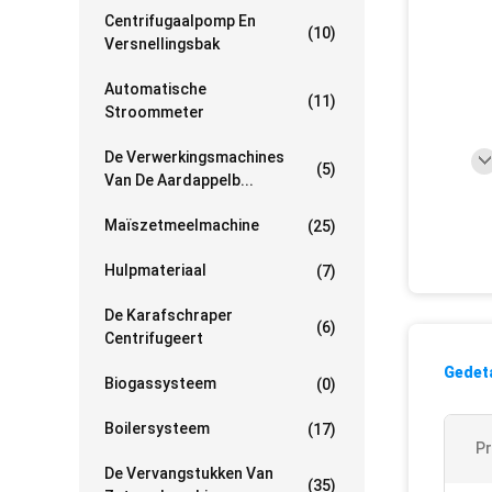
Centrifugaalpomp En
(10)
Versnellingsbak
Automatische
(11)
Stroommeter
De Verwerkingsmachines
(5)
Van De Aardappelb...
Maïszetmeelmachine
(25)
Hulpmateriaal
(7)
De Karafschraper
(6)
Centrifugeert
Gedeta
Biogassysteem
(0)
Boilersysteem
(17)
P
De Vervangstukken Van
(35)