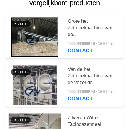
vergelijkbare producten
Grote het
Zetmeelmachine van
de
Capaciteitstapioca/de
2000-999999USD MOQ:1 reeks
Roterende
CONTACT
Wasmachine van de de
Industrietrommel
Van de het
Zetmeelmachine van
de vezel de
Ontwaterende Tapioca
2000-999999USD MOQ:1 reeks
Centrifugaal
CONTACT
Multifunctionele Zeven
Zilveren Witte
Tapiocazetmeel