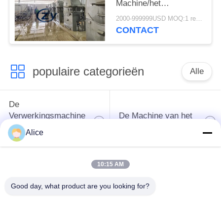
Machine/het
Ontwateren Zeven
2000-999999USD MOQ:1 reeks
Multi Functioneel
CONTACT
populaire categorieën
Alle
De
Verwerkingsmachine
De Machine van het
van het
tapiocazetmeel
Alice
maniokzetmeel
10:15 AM
De
Aardappelzetmeelmachine
Verwerkingsmachine
Good day, what product are you looking for?
van de maniokbloem
Centrifugaalpomp en
Automatische