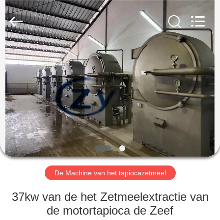
Henan
Zhiyuan
Starch
Engineering
Machinery
Co.,ltd.
All
Rights
HUIS
Reserved.
PRODUCTEN
ONGEVEER
DE
V.S.
FABRIEKSREIS
De Machine van het tapiocazetmeel
37kw van de het Zetmeelextractie van
KWALITEITSCONTROLE
de motortapioca de Zeef