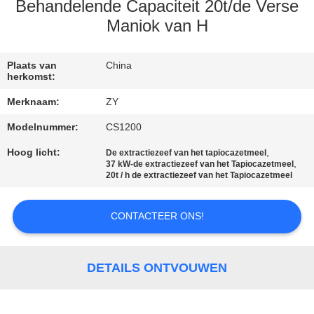
Behandelende Capaciteit 20t/de Verse
CONTACTEER
Maniok van H
ONS
Plaats van
China
herkomst:
NIEUWS
Merknaam:
ZY
Modelnummer:
CS1200
VERZOEK
Hoog licht:
,
De extractiezeef van het tapiocazetmeel
OM EEN
,
37 kW-de extractiezeef van het Tapiocazetmeel
20t / h de extractiezeef van het Tapiocazetmeel
CITAAT
CONTACTEER ONS!
SITEMAP
DETAILS ONTVOUWEN
PRIVACY
POLICY