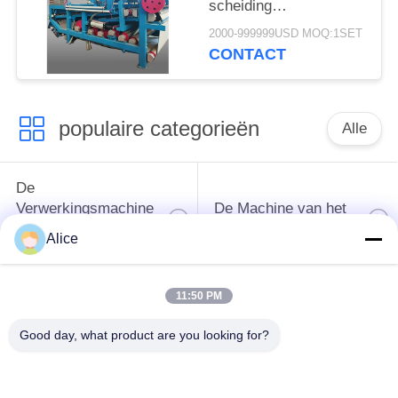
scheiding
ontwateringsmachine
2000-999999USD MOQ:1SET
met een
CONTACT
vezelcapaciteit van 4
t/u voor continue
werking
populaire categorieën
Alle
De
Verwerkingsmachine
De Machine van het
van het
tapiocazetmeel
Alice
maniokzetmeel
11:50 PM
De
Aardappelzetmeelmachine
Verwerkingsmachine
Good day, what product are you looking for?
van de maniokbloem
Centrifugaalpomp en
Automatische