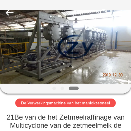
Henan
Zhiyuan
Starch
Engineering
Machinery
Co.,ltd.
All
Rights
HUIS
Reserved.
PRODUCTEN
ONGEVEER
DE
V.S.
FABRIEKSREIS
De Verwerkingsmachine van het maniokzetmeel
21Be van de het Zetmeelraffinage van
KWALITEITSCONTROLE
Multicyclone van de zetmeelmelk de