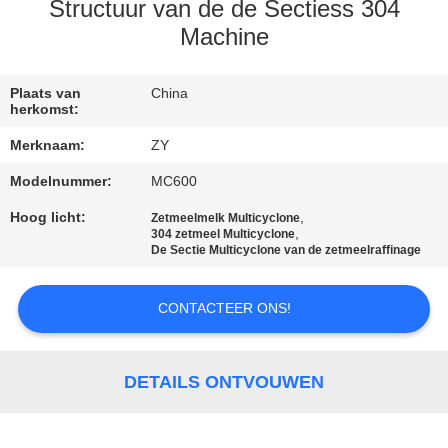
Structuur van de de Sectiess 304
CONTACTEER
Machine
ONS
Plaats van
China
herkomst:
NIEUWS
Merknaam:
ZY
Modelnummer:
MC600
VERZOEK
Hoog licht:
,
Zetmeelmelk Multicyclone
OM EEN
,
304 zetmeel Multicyclone
De Sectie Multicyclone van de zetmeelraffinage
CITAAT
CONTACTEER ONS!
SITEMAP
DETAILS ONTVOUWEN
PRIVACY
POLICY