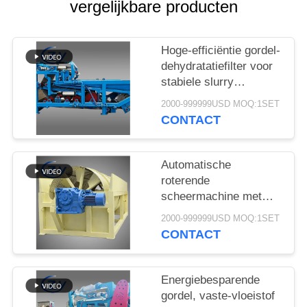
vergelijkbare producten
Hoge-efficiëntie gordel-
dehydratatiefilter voor
stabiele slurry
ontwatering in cassava
2000-999999USD MOQ:1SET
zetmeel verwerking
CONTACT
productielijnen
Automatische
roterende
scheermachine met
stabiele prestaties voor
2000-999999USD MOQ:1SET
de productie van
CONTACT
maniok en
aardappelzetmeel
Energiebesparende
gordel, vaste-vloeistof