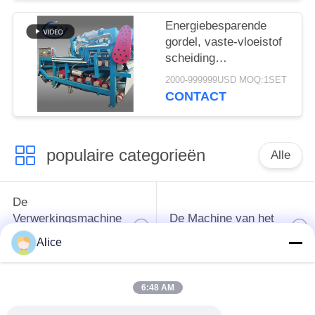
aardappelzetmeel
Energiebesparende
gordel, vaste-vloeistof
scheiding
ontwateringsmachine
2000-999999USD MOQ:1SET
met een
CONTACT
vezelcapaciteit van 4
t/u voor continue
werking
populaire categorieën
Alle
De
Verwerkingsmachine
De Machine van het
van het
tapiocazetmeel
Alice
maniokzetmeel
6:48 AM
De
Aardappelzetmeelmachine
Verwerkingsmachine