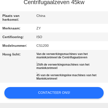
Centrifugaalzeven 45kw
CONTACTEER
ONS
Plaats van
China
herkomst:
Merknaam:
ZY
NIEUWS
Certificering:
ISO
VERZOEK
Modelnummer:
CS1200
OM EEN
Hoog licht:
Van de verwerkingsmachines van het
maniokzetmeel de Centrifugaalzeven
,
CITAAT
15t/h de verwerkingsmachines van het
maniokzetmeel
,
45 van de verwerkingskw machines van het
SITEMAP
Maniokzetmeel
PRIVACY
CONTACTEER ONS!
POLICY