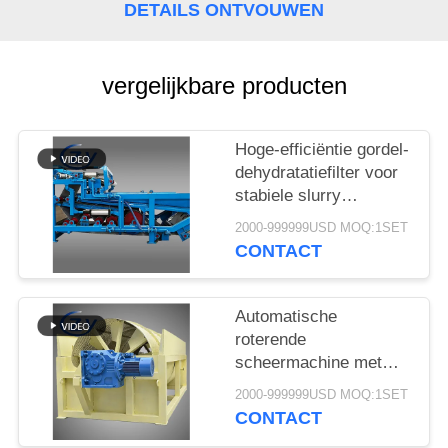
DETAILS ONTVOUWEN
vergelijkbare producten
Hoge-efficiëntie gordel-
dehydratatiefilter voor
stabiele slurry
ontwatering in cassava
2000-999999USD MOQ:1SET
zetmeel verwerking
CONTACT
productielijnen
Automatische
roterende
scheermachine met
stabiele prestaties voor
2000-999999USD MOQ:1SET
de productie van
CONTACT
maniok en