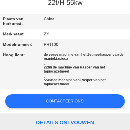
22t/H 55kw
CONTACTEER
ONS
Plaats van
China
herkomst:
Merknaam:
ZY
NIEUWS
Modelnummer:
PR1100
VERZOEK
Hoog licht:
de verse machine van het Zetmeelrasper van de
manioktapioca
,
OM EEN
22t/h de machine van Rasper van het
tapiocazetmeel
CITAAT
,
55kw de machine van Rasper van het
tapiocazetmeel
SITEMAP
CONTACTEER ONS!
PRIVACY
POLICY
DETAILS ONTVOUWEN