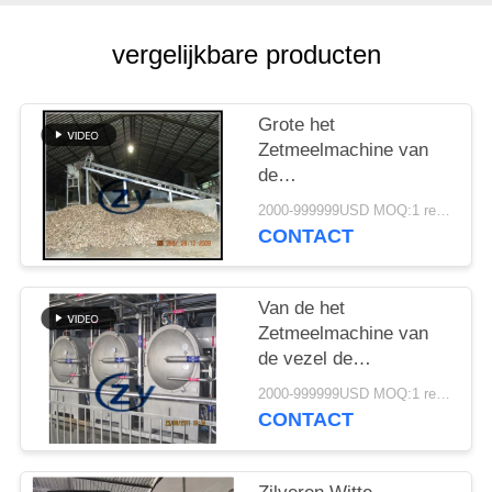
vergelijkbare producten
Grote het
Zetmeelmachine van
de
Capaciteitstapioca/de
2000-999999USD MOQ:1 reeks
Roterende
CONTACT
Wasmachine van de de
Industrietrommel
Van de het
Zetmeelmachine van
de vezel de
Ontwaterende Tapioca
2000-999999USD MOQ:1 reeks
Centrifugaal
CONTACT
Multifunctionele Zeven