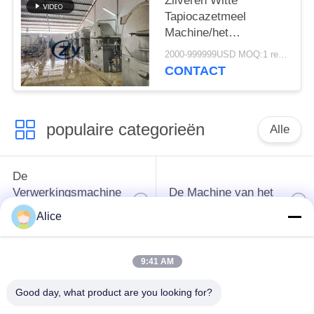
Zilveren Witte
Tapiocazetmeel
Machine/het
Ontwateren Zeven
2000-999999USD MOQ:1 reeks
Multi Functioneel
CONTACT
populaire categorieën
Alle
De
Verwerkingsmachine
De Machine van het
van het
tapiocazetmeel
Alice
maniokzetmeel
9:41 AM
De
Aardappelzetmeelmachine
Verwerkingsmachine
Good day, what product are you looking for?
van de maniokbloem