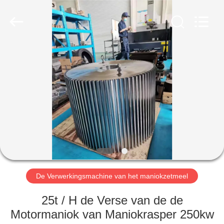
Henan
Zhiyuan
Starch
Engineering
Machinery
Co.,ltd.
All
Rights
HUIS
Reserved.
PRODUCTEN
ONGEVEER
DE
V.S.
FABRIEKSREIS
De Verwerkingsmachine van het maniokzetmeel
25t / H de Verse van de de
KWALITEITSCONTROLE
Motormaniok van Maniokrasper 250kw