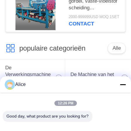
gordel, vaste-vloeistof
scheiding
ontwateringsmachine
2000-999999USD MOQ:1SET
met een
CONTACT
vezelcapaciteit van 4
t/u voor continue
werking
populaire categorieën
Alle
De
Verwerkingsmachine
De Machine van het
van het
tapiocazetmeel
Alice
maniokzetmeel
12:26 PM
De
Aardappelzetmeelmachine
Verwerkingsmachine
Good day, what product are you looking for?
van de maniokbloem