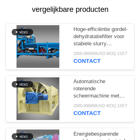
vergelijkbare producten
Hoge-efficiëntie gordel-
dehydratatiefilter voor
stabiele slurry
ontwatering in cassava
2000-999999USD MOQ:1SET
zetmeel verwerking
CONTACT
productielijnen
Automatische
roterende
scheermachine met
stabiele prestaties voor
2000-999999USD MOQ:1SET
de productie van
CONTACT
maniok en
aardappelzetmeel
Energiebesparende