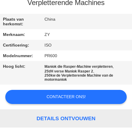
Verpletterende Machines
CONTACTEER
ONS
Plaats van
China
herkomst:
Merknaam:
ZY
NIEUWS
Certificering:
ISO
VERZOEK
Modelnummer:
PR600
OM EEN
Hoog licht:
,
Maniok die Rasper-Machine verpletteren
,
25t/H verse Maniok Rasper 2
CITAAT
250kw de Verpletterende Machine van de
motormaniok
SITEMAP
CONTACTEER ONS!
PRIVACY
DETAILS ONTVOUWEN
POLICY