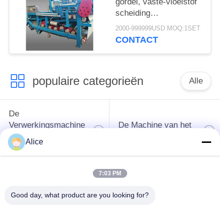
gordel, vaste-vloeistof
scheiding
ontwateringsmachine
2000-999999USD MOQ:1SET
met een
CONTACT
vezelcapaciteit van 4
t/u voor continue
werking
populaire categorieën
Alle
De
Verwerkingsmachine
De Machine van het
van het
tapiocazetmeel
Alice
maniokzetmeel
7:03 PM
De
Aardappelzetmeelmachine
Verwerkingsmachine
Good day, what product are you looking for?
van de maniokbloem