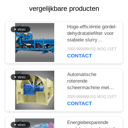
vergelijkbare producten
Hoge-efficiëntie gordel-
dehydratatiefilter voor
stabiele slurry
ontwatering in cassava
2000-999999USD MOQ:1SET
zetmeel verwerking
CONTACT
productielijnen
Automatische
roterende
scheermachine met
stabiele prestaties voor
2000-999999USD MOQ:1SET
de productie van
CONTACT
maniok en
aardappelzetmeel
Energiebesparende