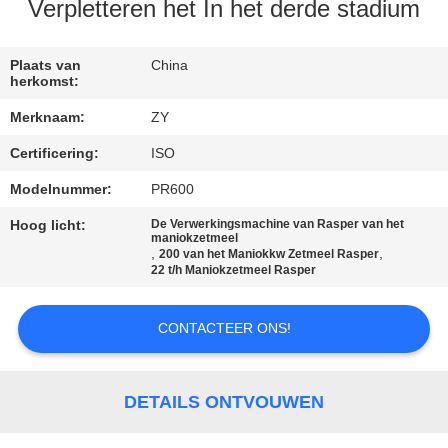
Verpletteren het In het derde stadium
CONTACTEER
ONS
Plaats van
China
herkomst:
Merknaam:
ZY
NIEUWS
Certificering:
ISO
VERZOEK
Modelnummer:
PR600
OM EEN
Hoog licht:
De Verwerkingsmachine van Rasper van het
maniokzetmeel
,
,
CITAAT
200 van het Maniokkw Zetmeel Rasper
22 t/h Maniokzetmeel Rasper
SITEMAP
CONTACTEER ONS!
PRIVACY
DETAILS ONTVOUWEN
POLICY