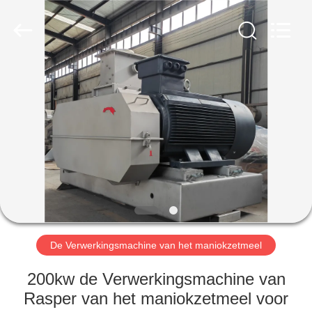
Henan
Zhiyuan
Starch
Engineering
Machinery
Co.,ltd.
All
Rights
HUIS
Reserved.
PRODUCTEN
ONGEVEER
DE
V.S.
FABRIEKSREIS
De Verwerkingsmachine van het maniokzetmeel
200kw de Verwerkingsmachine van
KWALITEITSCONTROLE
Rasper van het maniokzetmeel voor