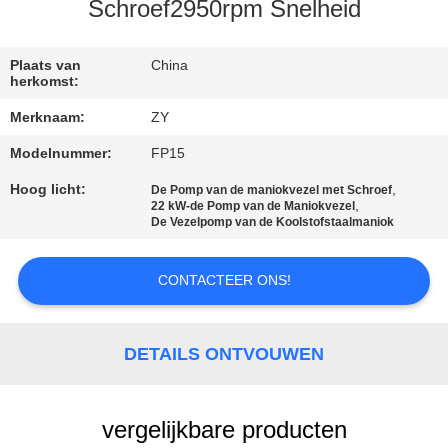
Schroef2950rpm Snelheid
CONTACTEER
ONS
Plaats van
China
herkomst:
Merknaam:
ZY
NIEUWS
Modelnummer:
FP15
VERZOEK
Hoog licht:
,
De Pomp van de maniokvezel met Schroef
,
22 kW-de Pomp van de Maniokvezel
OM EEN
De Vezelpomp van de Koolstofstaalmaniok
CITAAT
CONTACTEER ONS!
SITEMAP
DETAILS ONTVOUWEN
PRIVACY
POLICY
vergelijkbare producten