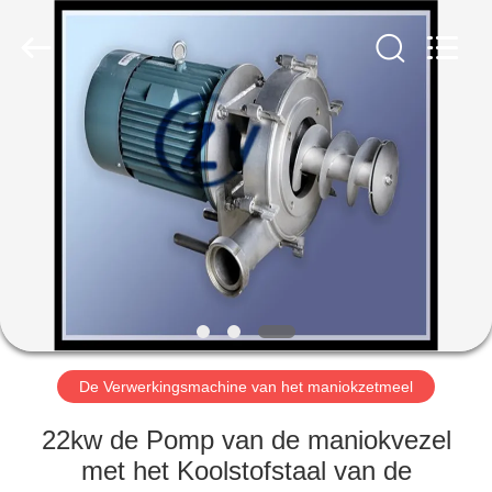
Henan
Zhiyuan
Starch
Engineering
Machinery
Co.,ltd.
All
Rights
HUIS
Reserved.
PRODUCTEN
ONGEVEER
DE
V.S.
FABRIEKSREIS
De Verwerkingsmachine van het maniokzetmeel
22kw de Pomp van de maniokvezel
KWALITEITSCONTROLE
met het Koolstofstaal van de