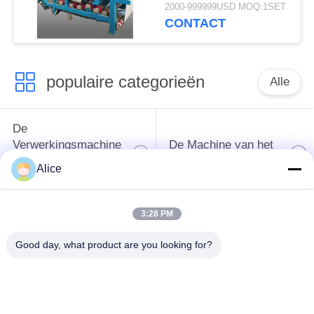
ontwateringsmachine
2000-999999USD MOQ:1SET
met een
CONTACT
vezelcapaciteit van 4
t/u voor continue
werking
populaire categorieën
Alle
De
Verwerkingsmachine
De Machine van het
van het
tapiocazetmeel
Alice
maniokzetmeel
3:28 PM
De
Aardappelzetmeelmachine
Verwerkingsmachine
Good day, what product are you looking for?
van de maniokbloem
Centrifugaalpomp en
Automatische
Versnellingsbak
stroommeter