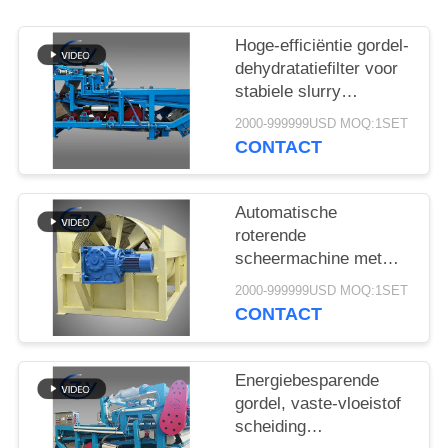
Hoge-efficiëntie gordel-
dehydratatiefilter voor
stabiele slurry
ontwatering in cassava
2000-999999USD MOQ:1SET
zetmeel verwerking
CONTACT
productielijnen
Automatische
roterende
scheermachine met
stabiele prestaties voor
2000-999999USD MOQ:1SET
de productie van
CONTACT
maniok en
aardappelzetmeel
Energiebesparende
gordel, vaste-vloeistof
scheiding