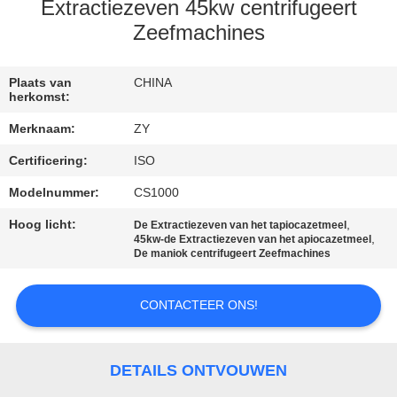
Extractiezeven 45kw centrifugeert
CONTACTEER
Zeefmachines
ONS
Plaats van
CHINA
herkomst:
NIEUWS
Merknaam:
ZY
Certificering:
ISO
VERZOEK
Modelnummer:
CS1000
OM EEN
Hoog licht:
,
CITAAT
De Extractiezeven van het tapiocazetmeel
,
45kw-de Extractiezeven van het apiocazetmeel
De maniok centrifugeert Zeefmachines
SITEMAP
CONTACTEER ONS!
PRIVACY
POLICY
DETAILS ONTVOUWEN