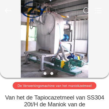
Henan
Zhiyuan
Starch
Engineering
Machinery
Co.,ltd.
All
Rights
HUIS
Reserved.
PRODUCTEN
ONGEVEER
DE
V.S.
FABRIEKSREIS
De Verwerkingsmachine van het maniokzetmeel
Van het de Tapiocazetmeel van SS304
KWALITEITSCONTROLE
20t/H de Maniok van de