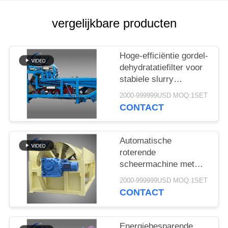
vergelijkbare producten
Hoge-efficiëntie gordel-
dehydratatiefilter voor
stabiele slurry
ontwatering in cassava
2000-999999USD MOQ:1SET
zetmeel verwerking
CONTACT
productielijnen
Automatische
roterende
scheermachine met
stabiele prestaties voor
2000-999999USD MOQ:1SET
de productie van
CONTACT
maniok en
aardappelzetmeel
Energiebesparende