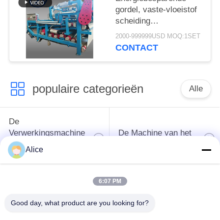
gordel, vaste-vloeistof
scheiding
ontwateringsmachine
2000-999999USD MOQ:1SET
met een
CONTACT
vezelcapaciteit van 4
t/u voor continue
werking
populaire categorieën
Alle
De
Verwerkingsmachine
De Machine van het
van het
tapiocazetmeel
Alice
maniokzetmeel
6:07 PM
De
Aardappelzetmeelmachine
Verwerkingsmachine
Good day, what product are you looking for?
van de maniokbloem