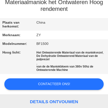
Materiaalmaniok het Ontwateren Hoog
CONTACTEER
rendement
ONS
Plaats van
China
herkomst:
NIEUWS
Merknaam:
ZY
Modelnummer:
BF1500
VERZOEK
Hoog licht:
,
Het Ontwaterende Materiaal van de maniokvezel
OM EEN
De Dehydratie Ontwaterend Materiaal van de
pulpvezel
CITAAT
,
van de de Maniokbloem van 380v 50hz de
Ontwaterende Machine
SITEMAP
CONTACTEER ONS!
PRIVACY
POLICY
DETAILS ONTVOUWEN