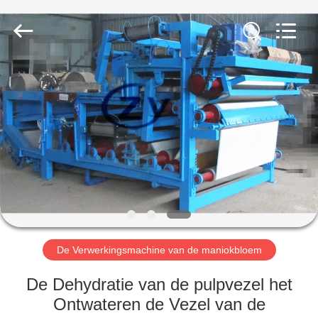
Henan
Zhiyuan
Starch
Engineering
Machinery
Co.,ltd.
All
Rights
HUIS
Reserved.
PRODUCTEN
ONGEVEER
DE
V.S.
FABRIEKSREIS
De Verwerkingsmachine van de maniokbloem
De Dehydratie van de pulpvezel het
KWALITEITSCONTROLE
Ontwateren de Vezel van de