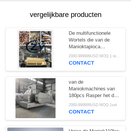
vergelijkbare producten
De multifunctionele
Wortels die van de
Manioktapioca
Machines 20t/h-
2000-999999USD MOQ:1 reeks
Roestvrij staal wassen
CONTACT
van de
Maniokmachines van
180pcs Rasper het de
Zaagblad 1450rpm
2000-999999USD MOQ:1set
verzendt Directe
CONTACT
Aandrijving