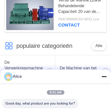
Verse de Maniok110kw
Behandelende
Capaciteit 20 van de
hamermolen - 25t/H
2000-999999USD MOQ:1set
CONTACT
populaire categorieën
Alle
De
Verwerkingsmachine
De Machine van het
van het
tapiocazetmeel
Alice
maniokzetmeel
6:41 AM
De
Aardappelzetmeelmachine
Verwerkingsmachine
Good day, what product are you looking for?
van de maniokbloem