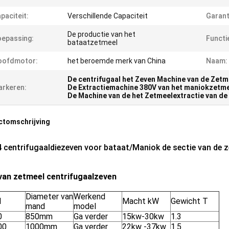
paciteit:
Verschillende Capaciteit
Garant
De productie van het
epassing:
Functi
bataatzetmeel
oofdmotor:
het beroemde merk van China
Naam:
De centrifugaal het Zeven Machine van de Zetm
rkeren:
De Extractiemachine 380V van het maniokzetm
De Machine van de het Zetmeelextractie van d
ctomschrijving
 centrifugaaldiezeven voor bataat/Maniok de sectie van de z
van zetmeel centrifugaalzeven
Diameter van
Werkend
l
Macht kW
Gewicht T
mand
model
0
850mm
Ga verder
15kw-30kw
1.3
00
1000mm
Ga verder
22kw -37kw
1.5