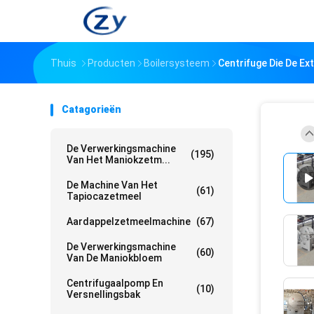
Thuis
Producten
Boilersysteem
Centrifuge Die De E
Catagorieën
De Verwerkingsmachine
(195)
Van Het Maniokzetm...
De Machine Van Het
(61)
Tapiocazetmeel
Aardappelzetmeelmachine
(67)
De Verwerkingsmachine
(60)
Van De Maniokbloem
Centrifugaalpomp En
(10)
Versnellingsbak