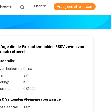
Dutch
Nieuws
Vraag een offerte aan
ifuge die de Extractiemachine 380V zeven van
aniokzetmeel
tdetails:
 van herkomst:
China
aam:
ZY
cering:
ISO
nummer:
CS1000
n & Verzenden Algemene voorwaarden:
stelaantal:
1set