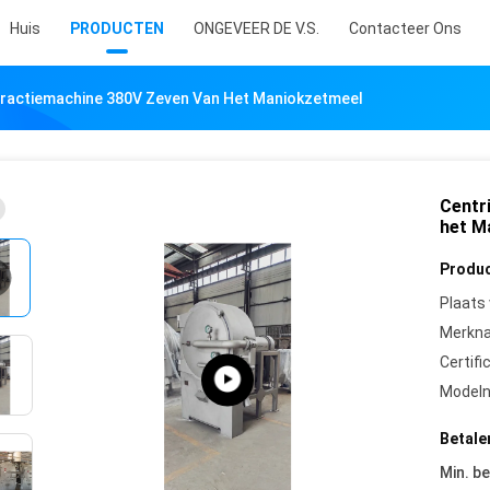
Huis
PRODUCTEN
ONGEVEER DE V.S.
Contacteer Ons
xtractiemachine 380V Zeven Van Het Maniokzetmeel
Centr
het M
Produc
Plaats
Merkn
Certifi
Model
Betale
Min. be