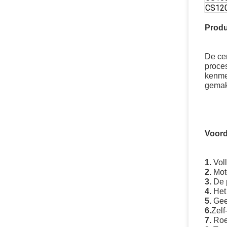
CS12
Produ
De ce
proces
kenmer
gemakk
Voord
1.
Vol
2.
Moto
3.
De 
4.
Het
5.
Gee
6.
Zelf
7.
Roe