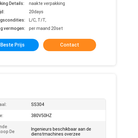
king Details:
naakte verpakking
jd:
20days
ngscondities:
L/C, T/T,
ng vermogen:
per maand 20set
Beste Prijs
Contact
aal:
SS304
e:
380V50HZ
ende
Ingenieurs beschikbaar aan de
koop De
dienstmachines overzee
: