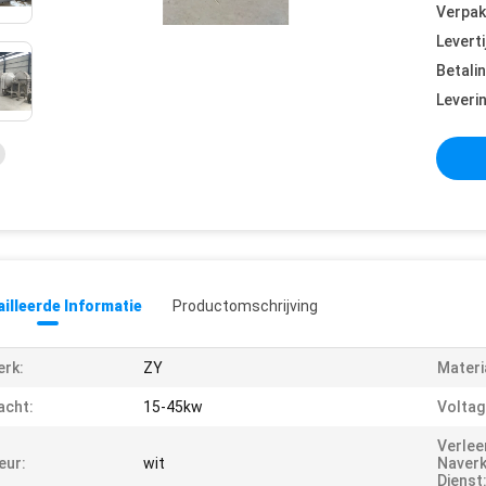
Verpak
Leverti
Betali
Leveri
illeerde Informatie
Productomschrijving
rk:
ZY
Materi
acht:
15-45kw
Voltag
Verle
eur:
wit
Naver
Dienst