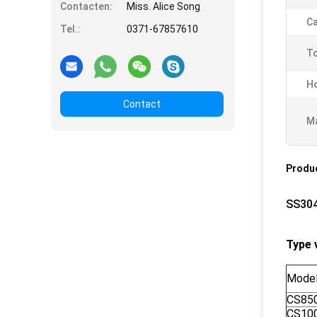
Contacten:
Miss. Alice Song
Ca
Tel.:
0371-67857610
To
H
Contact
Ma
Produ
SS304
Type 
Mode
CS85
CS10