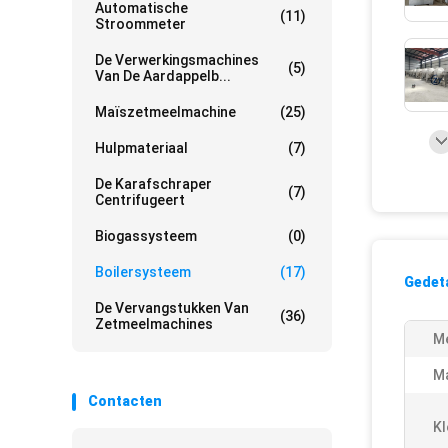
Automatische
(11)
Stroommeter
De Verwerkingsmachines
(5)
Van De Aardappelb...
Maïszetmeelmachine
(25)
Hulpmateriaal
(7)
De Karafschraper
(7)
Centrifugeert
Biogassysteem
(0)
Boilersysteem
(17)
Gedeta
De Vervangstukken Van
(36)
Zetmeelmachines
Me
M
Contacten
Kl