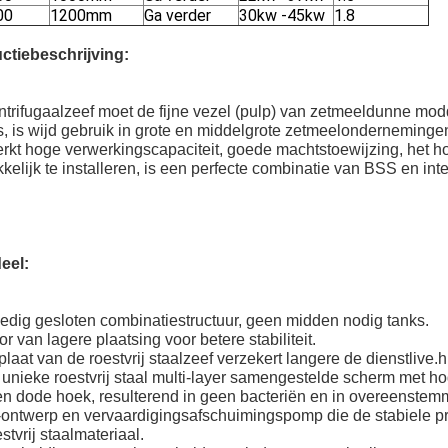
00
1200mm
Ga verder
30kw -45kw
1.8
ctiebeschrijving:
ntrifugaalzeef moet de fijne vezel (pulp) van zetmeeldunne mo
, is wijd gebruik in grote en middelgrote zetmeelondernemingen
kt hoge verwerkingscapaciteit, goede machtstoewijzing, het hog
elijk te installeren, is een perfecte combinatie van BSS en in
eel:
ledig gesloten combinatiestructuur, geen midden nodig tanks.
r van lagere plaatsing voor betere stabiliteit.
plaat van de roestvrij staalzeef verzekert langere de dienstlive.hi
 unieke roestvrij staal multi-layer samengestelde scherm met hoge
n dode hoek, resulterend in geen bacteriën en in overeenstemm
-ontwerp en vervaardigingsafschuimingspomp die de stabiele pr
stvrij staalmateriaal.