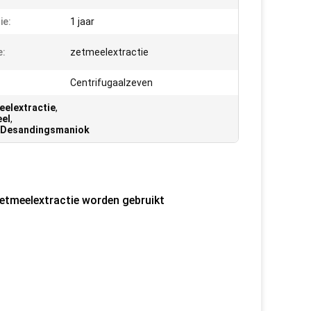
ie:
1 jaar
e:
zetmeelextractie
Centrifugaalzeven
eelextractie
,
eel
,
e Desandingsmaniok
etmeelextractie worden gebruikt