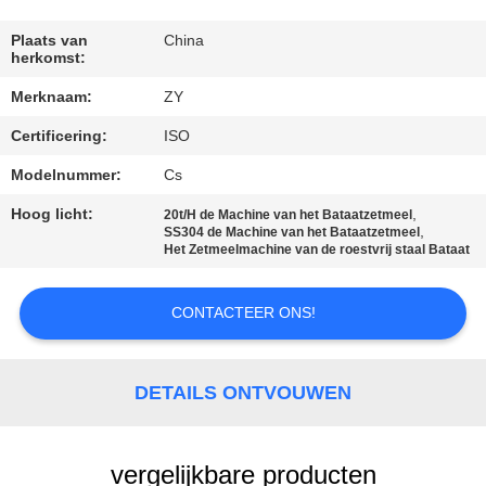
CONTACTEER
Plaats van
China
herkomst:
ONS
Merknaam:
ZY
Certificering:
ISO
NIEUWS
Modelnummer:
Cs
VERZOEK
Hoog licht:
,
20t/H de Machine van het Bataatzetmeel
,
SS304 de Machine van het Bataatzetmeel
OM EEN
Het Zetmeelmachine van de roestvrij staal Bataat
CITAAT
CONTACTEER ONS!
SITEMAP
DETAILS ONTVOUWEN
PRIVACY
POLICY
vergelijkbare producten