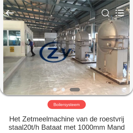
Henan
Zhiyuan
Starch
Engineering
Machinery
Co.,ltd.
All
Rights
HUIS
Reserved.
PRODUCTEN
ONGEVEER
DE
V.S.
FABRIEKSREIS
Boilersysteem
Het Zetmeelmachine van de roestvrij
KWALITEITSCONTROLE
staal20t/h Bataat met 1000mm Mand