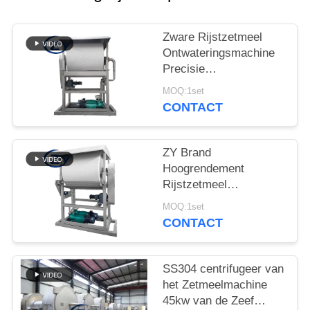
Zware Rijstzetmeel
Ontwateringsmachine
Precisie
Ontwateringsapparaat
MOQ:1set
voor
CONTACT
Zetmeelverwerkingslijnen
ZY Brand
Hoogrendement
Rijstzetmeel
Ontwateringsmachine –
MOQ:1set
Stabiele Prestaties
CONTACT
voor Optimale
Zetmeelvochtregeling
SS304 centrifugeer van
het Zetmeelmachine
45kw van de Zeef