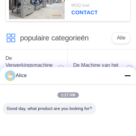
Bataat het Horizontale
MOQ:1set
het Type Scherm
CONTACT
populaire categorieën
Alle
De
Verwerkingsmachine
De Machine van het
van het
tapiocazetmeel
Alice
maniokzetmeel
1:17 AM
De
Aardappelzetmeelmachine
Verwerkingsmachine
Good day, what product are you looking for?
van de maniokbloem
Centrifugaalpomp en
Automatische