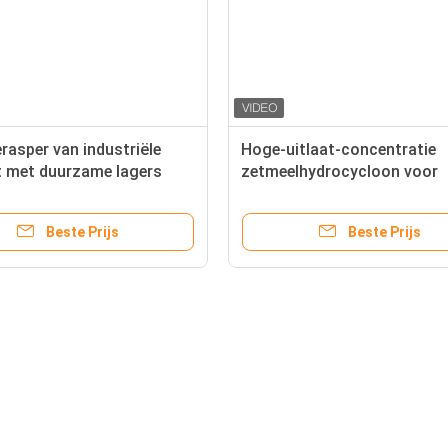
rasper van industriële
Hoge-uitlaat-concentratie
it met duurzame lagers
zetmeelhydrocycloon voor
aar gebruik voor de
voorbehandeling van
ing van knolzetmeel
cassavezetmeel vóór ontwa
Beste Prijs
Beste Prijs
en drogen
het
Aardappelzetmeelmachine
Volg ons
Aardappelzetmeel die Machine
de xiyuanguoj
12 maken - de
sheroad, de 