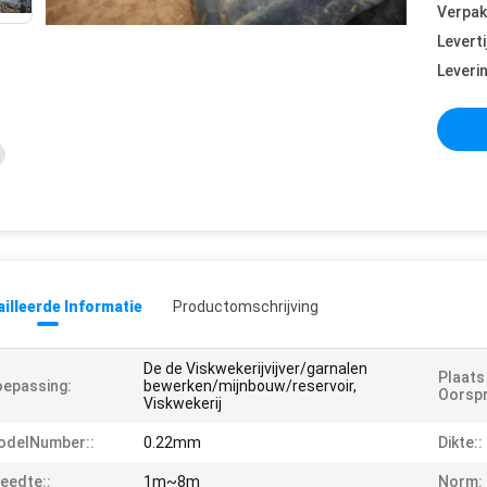
Verpak
Leverti
Leveri
illeerde Informatie
Productomschrijving
De de Viskwekerijvijver/garnalen
Plaats
epassing:
bewerken/mijnbouw/reservoir,
Oorspr
Viskwekerij
odelNumber::
0.22mm
Dikte::
eedte::
1m~8m
Norm: