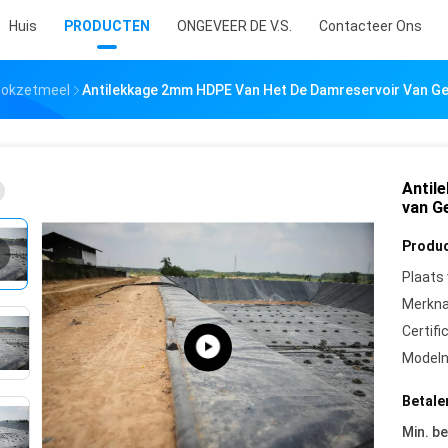
Huis
PRODUCTEN
ONGEVEER DE V.S.
Contacteer Ons
iokzetmeel
Antilekkage 2mm HDPE Van Het De Damreservoir Van G
Antil
van G
Produc
Plaats
Merkn
Certifi
Model
Betale
Min. be