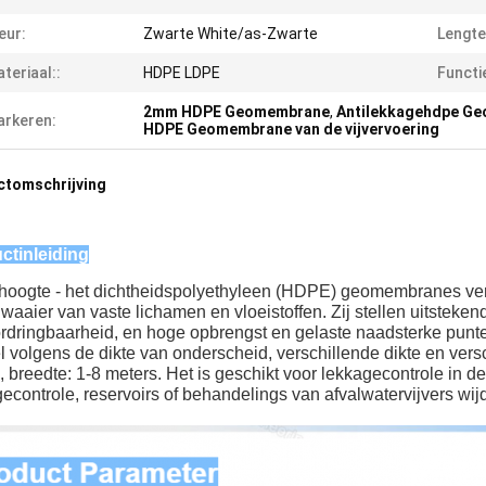
eur:
Zwarte White/as-Zwarte
Lengte
teriaal::
HDPE LDPE
Functie
2mm HDPE Geomembrane
,
Antilekkagehdpe G
rkeren:
HDPE Geomembrane van de vijvervoering
ctomschrijving
ctinleiding
hoogte - het dichtheidspolyethyleen (HDPE) geomembranes vers
waaier van vaste lichamen en vloeistoffen. Zij stellen uitste
dringbaarheid, en hoge opbrengst en gelaste naadsterke punten
 volgens de dikte van onderscheid, verschillende dikte en versch
 breedte: 1-8 meters. Het is geschikt voor lekkagecontrole in de
econtrole, reservoirs of behandelings van afvalwatervijvers wijd