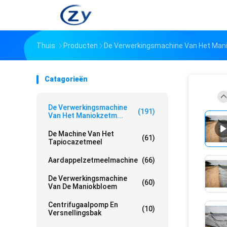
Thuis
Producten
De Verwerkingsmachine Van Het Man
Catagorieën
De Verwerkingsmachine
(191)
Van Het Maniokzetm...
De Machine Van Het
(61)
Tapiocazetmeel
Aardappelzetmeelmachine
(66)
De Verwerkingsmachine
(60)
Van De Maniokbloem
Centrifugaalpomp En
(10)
Versnellingsbak