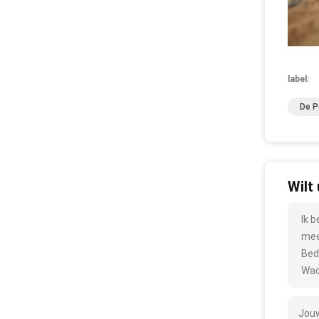
label:
De P
Wilt
Ik 
mee
Bed
Wac