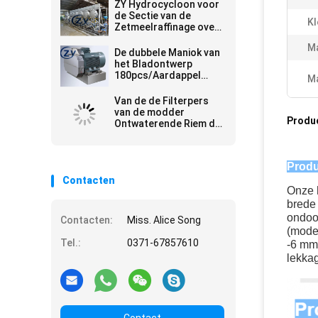
ZY Hydrocycloon voor
de Sectie van de
Kl
Zetmeelraffinage over
de Fabriek die van het
Ma
Maniokzetmeel wordt
De dubbele Maniok van
gebruikt
het Bladontwerp
180pcs/Aardappel
Ma
Verpletterende
Machine
Van de de Filterpers
van de modder
Produ
Ontwaterende Riem de
Machine Industriële
Afvalwaterzuiveringsinstallatie
Produ
Contacten
Onze 
brede 
ondoor
Contacten:
Miss. Alice Song
(model
Tel.:
0371-67857610
-6 mm,
lekkag