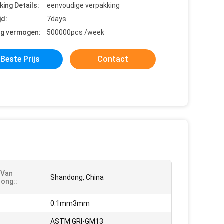
king Details:
eenvoudige verpakking
jd:
7days
ng vermogen:
500000pcs /week
Beste Prijs
Contact
 Van
Shandong, China
ong::
0.1mm3mm
ASTM GRI-GM13