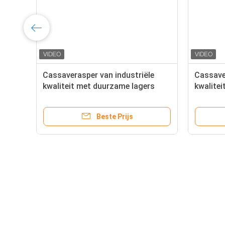
Cassaverasper van industriële
Cassave
kwaliteit met duurzame lagers
kwalite
voor zwaar gebruik voor de
voor zw
verwerking van knolzetmeel
verwerk
Beste Prijs
Over
De Verwerkingsmachine van 
Huis
maniokzetmeel
PRODUCTEN