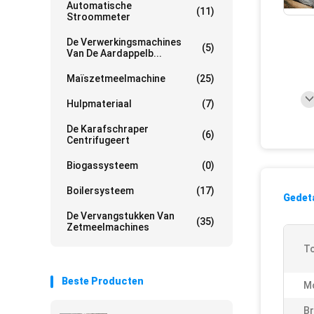
Automatische
(11)
Stroommeter
De Verwerkingsmachines
(5)
Van De Aardappelb...
Maïszetmeelmachine
(25)
Hulpmateriaal
(7)
De Karafschraper
(6)
Centrifugeert
Biogassysteem
(0)
Boilersysteem
(17)
Gedeta
De Vervangstukken Van
(35)
Zetmeelmachines
To
Beste Producten
M
Br