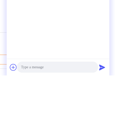
Hoog efficiënte roterende
scheermachine voor het
verwijderen van zand
tering
Beste Prijs
Mail ons
Photo
ibouw, jian
Video Call
zhongyuan