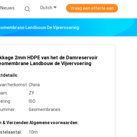
Dutch
Nieuws
Vraag een offerte aan
eomembrane Landbouw De Vijvervoering
ekkage 2mm HDPE van het de Damreservoir
eomembrane Landbouw de Vijvervoering
tdetails:
 van herkomst:
China
aam:
ZY
cering:
ISO
nummer:
Geomembranes
n & Verzenden Algemene voorwaarden:
stelaantal:
10m