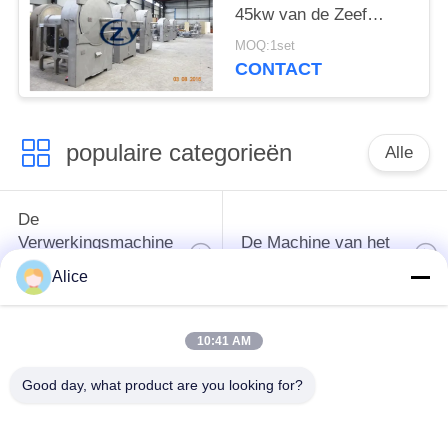
45kw van de Zeef
Bataat het Horizontale
MOQ:1set
het Type Scherm
CONTACT
populaire categorieën
Alle
De
Verwerkingsmachine
De Machine van het
van het
tapiocazetmeel
Alice
maniokzetmeel
10:41 AM
De
Aardappelzetmeelmachine
Verwerkingsmachine
Good day, what product are you looking for?
van de maniokbloem