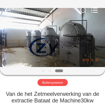
Henan
Zhiyuan
Starch
Engineering
Machinery
Co.,ltd.
All
Rights
HUIS
Reserved.
PRODUCTEN
ONGEVEER
DE
V.S.
FABRIEKSREIS
Boilersysteem
Van de het Zetmeelverwerking van de
KWALITEITSCONTROLE
extractie Bataat de Machine30kw