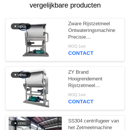
vergelijkbare producten
Zware Rijstzetmeel
Ontwateringsmachine
Precisie
Ontwateringsapparaat
MOQ:1set
voor
CONTACT
Zetmeelverwerkingslijnen
ZY Brand
Hoogrendement
Rijstzetmeel
Ontwateringsmachine –
MOQ:1set
Stabiele Prestaties
CONTACT
voor Optimale
Zetmeelvochtregeling
SS304 centrifugeer van
het Zetmeelmachine