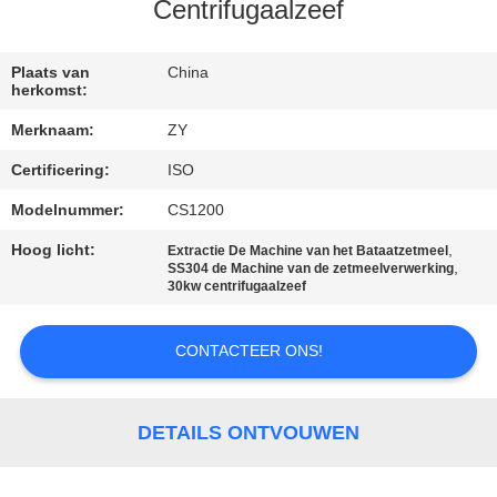
Centrifugaalzeef
CONTACTEER
ONS
Plaats van
China
herkomst:
Merknaam:
ZY
NIEUWS
Certificering:
ISO
VERZOEK
Modelnummer:
CS1200
OM EEN
Hoog licht:
,
Extractie De Machine van het Bataatzetmeel
,
SS304 de Machine van de zetmeelverwerking
CITAAT
30kw centrifugaalzeef
CONTACTEER ONS!
SITEMAP
PRIVACY
DETAILS ONTVOUWEN
POLICY