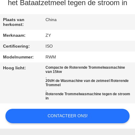
het Bataatzetmeel tegen de stroom in
CONTACTEER
ONS
Plaats van
China
herkomst:
Merknaam:
ZY
NIEUWS
Certificering:
ISO
VERZOEK
Modelnummer:
RWM
OM EEN
Hoog licht:
Compacte de Roterende Trommelwasmachine
van 15kw
,
CITAAT
20t/H de Wasmachine van de zetmeel Roterende
Trommel
,
Roterende Trommelwasmachine tegen de stroom
SITEMAP
in
PRIVACY
CONTACTEER ONS!
POLICY