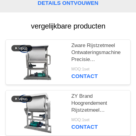
DETAILS ONTVOUWEN
vergelijkbare producten
Zware Rijstzetmeel
Ontwateringsmachine
Precisie
Ontwateringsapparaat
MOQ:1set
voor
CONTACT
Zetmeelverwerkingslijnen
ZY Brand
Hoogrendement
Rijstzetmeel
Ontwateringsmachine –
MOQ:1set
Stabiele Prestaties
CONTACT
voor Optimale