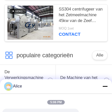
Zetmeelvochtregeling
SS304 centrifugeer van
het Zetmeelmachine
45kw van de Zeef
Bataat het Horizontale
MOQ:1set
het Type Scherm
CONTACT
populaire categorieën
Alle
De
Verwerkingsmachine
De Machine van het
van het
tapiocazetmeel
Alice
maniokzetmeel
5:06 PM
De
Aardappelzetmeelmachine
Verwerkingsmachine