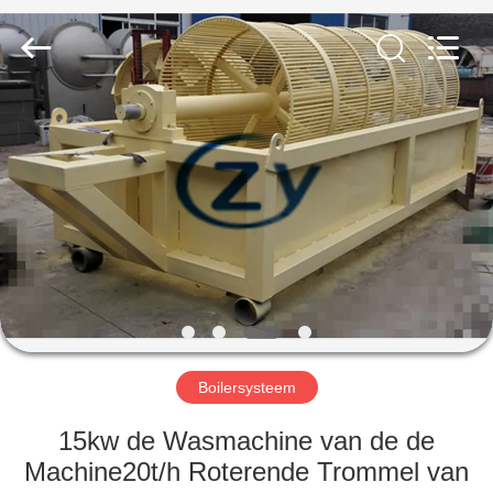
Henan
Zhiyuan
Starch
Engineering
Machinery
Co.,ltd.
All
Rights
HUIS
Reserved.
PRODUCTEN
ONGEVEER
DE
V.S.
FABRIEKSREIS
Boilersysteem
15kw de Wasmachine van de de
KWALITEITSCONTROLE
Machine20t/h Roterende Trommel van