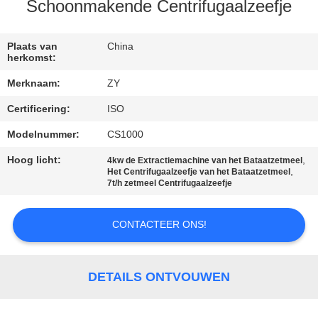
Schoonmakende Centrifugaalzeefje
CONTACTEER
ONS
Plaats van
China
herkomst:
Merknaam:
ZY
NIEUWS
Certificering:
ISO
VERZOEK
Modelnummer:
CS1000
OM EEN
Hoog licht:
,
4kw de Extractiemachine van het Bataatzetmeel
,
Het Centrifugaalzeefje van het Bataatzetmeel
CITAAT
7t/h zetmeel Centrifugaalzeefje
CONTACTEER ONS!
SITEMAP
PRIVACY
DETAILS ONTVOUWEN
POLICY