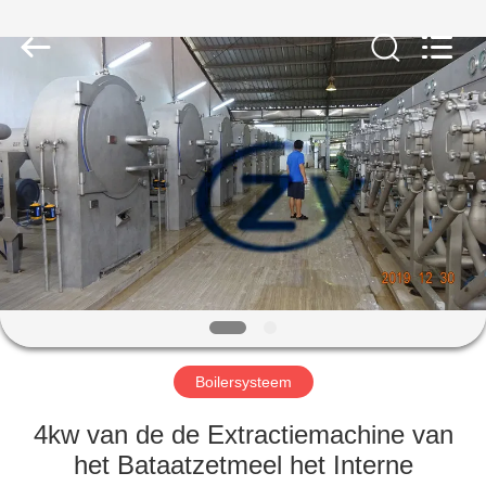
Henan
Zhiyuan
Starch
Engineering
Machinery
Co.,ltd.
All
Rights
HUIS
Reserved.
PRODUCTEN
ONGEVEER
DE
V.S.
FABRIEKSREIS
Boilersysteem
4kw van de de Extractiemachine van
KWALITEITSCONTROLE
het Bataatzetmeel het Interne