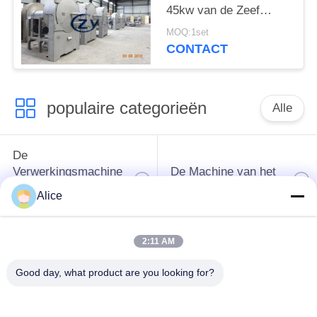
45kw van de Zeef
Bataat het Horizontale
MOQ:1set
het Type Scherm
CONTACT
populaire categorieën
Alle
De
Verwerkingsmachine
De Machine van het
van het
tapiocazetmeel
Alice
maniokzetmeel
2:11 AM
De
Aardappelzetmeelmachine
Verwerkingsmachine
Good day, what product are you looking for?
van de maniokbloem