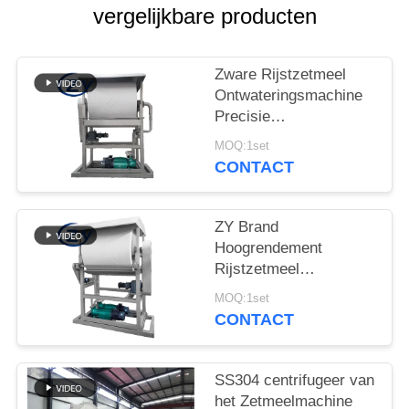
vergelijkbare producten
Zware Rijstzetmeel
Ontwateringsmachine
Precisie
Ontwateringsapparaat
MOQ:1set
voor
CONTACT
Zetmeelverwerkingslijnen
ZY Brand
Hoogrendement
Rijstzetmeel
Ontwateringsmachine –
MOQ:1set
Stabiele Prestaties
CONTACT
voor Optimale
Zetmeelvochtregeling
SS304 centrifugeer van
het Zetmeelmachine