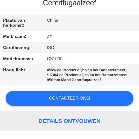
Centrifugaalzeef
CONTACTEER
ONS
Plaats van
China
herkomst:
Merknaam:
ZY
NIEUWS
Certificering:
ISO
VERZOEK
Modelnummer:
CS1000
OM EEN
Hoog licht:
,
45kw de Productielijn van het Bataatzetmeel
,
SS304 de Productielijn van het Bataatzetmeel
CITAAT
850mm Mand Centrifugaalzeef
CONTACTEER ONS!
SITEMAP
PRIVACY
DETAILS ONTVOUWEN
POLICY