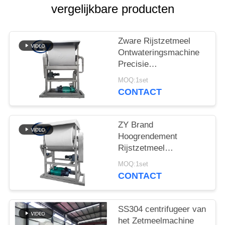
vergelijkbare producten
Zware Rijstzetmeel
Ontwateringsmachine
Precisie
Ontwateringsapparaat
MOQ:1set
voor
CONTACT
Zetmeelverwerkingslijnen
ZY Brand
Hoogrendement
Rijstzetmeel
Ontwateringsmachine –
MOQ:1set
Stabiele Prestaties
CONTACT
voor Optimale
Zetmeelvochtregeling
SS304 centrifugeer van
het Zetmeelmachine