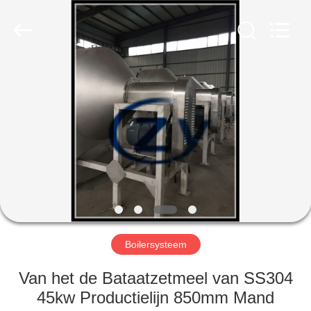
Henan
Zhiyuan
Starch
Engineering
Machinery
Co.,ltd.
All
Rights
HUIS
Reserved.
PRODUCTEN
ONGEVEER
DE
V.S.
FABRIEKSREIS
Boilersysteem
Van het de Bataatzetmeel van SS304
KWALITEITSCONTROLE
45kw Productielijn 850mm Mand