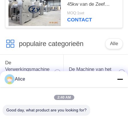
45kw van de Zeef
Bataat het Horizontale
MOQ:1set
het Type Scherm
CONTACT
populaire categorieën
Alle
De
Verwerkingsmachine
De Machine van het
van het
tapiocazetmeel
Alice
maniokzetmeel
2:40 AM
De
Aardappelzetmeelmachine
Verwerkingsmachine
Good day, what product are you looking for?
van de maniokbloem