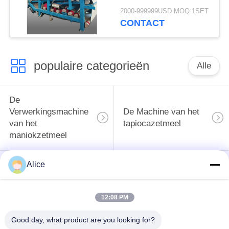
ontwateringsmachine
2000-999999USD MOQ:1SET
met een
CONTACT
vezelcapaciteit van 4
t/u voor continue
werking
populaire categorieën
Alle
De
Verwerkingsmachine
De Machine van het
van het
tapiocazetmeel
maniokzetmeel
Alice
De
Aardappelzetmeelmachine
Verwerkingsmachine
van de maniokbloem
12:08 PM
Centrifugaalpomp en
Automatische
Good day, what product are you looking for?