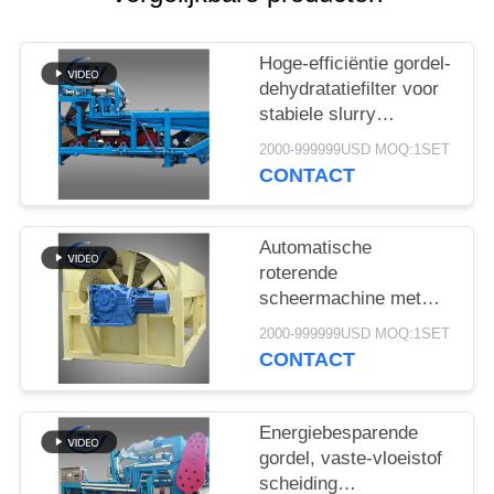
Hoge-efficiëntie gordel-
dehydratatiefilter voor
stabiele slurry
ontwatering in cassava
2000-999999USD MOQ:1SET
zetmeel verwerking
CONTACT
productielijnen
Automatische
roterende
scheermachine met
stabiele prestaties voor
2000-999999USD MOQ:1SET
de productie van
CONTACT
maniok en
aardappelzetmeel
Energiebesparende
gordel, vaste-vloeistof
scheiding