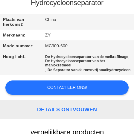
Hydrocycloonseparator
CONTACTEER
ONS
Plaats van
China
herkomst:
Merknaam:
ZY
NIEUWS
Modelnummer:
MC300-600
VERZOEK
Hoog licht:
,
De Hydrocycloonseparator van de melkraffinage
De Hydrocycloonseparator van het
maniokzetmeel
OM EEN
,
De Separator van de roestvrij staalhydrocycloon
CITAAT
CONTACTEER ONS!
SITEMAP
DETAILS ONTVOUWEN
PRIVACY
POLICY
vergelijkbare producten