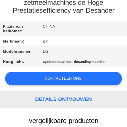
zetmeelmachines de Hoge
CONTACTEER
Prestatiesefficiency van Desander
ONS
Plaats van
CHINA
herkomst:
NIEUWS
Merknaam:
ZY
Modelnummer:
DS
VERZOEK
Hoog licht:
,
cycloon desander
desanding machine
OM EEN
CITAAT
CONTACTEER ONS!
SITEMAP
DETAILS ONTVOUWEN
PRIVACY
POLICY
vergelijkbare producten