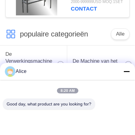
2000-999999USD MOQ:1SET
voor Knolzetmeelpasta
CONTACT
Zuivering
populaire categorieën
Alle
De
Verwerkingsmachine
De Machine van het
van het
tapiocazetmeel
Alice
maniokzetmeel
8:20 AM
De
Aardappelzetmeelmachine
Verwerkingsmachine
Good day, what product are you looking for?
van de maniokbloem
Centrifugaalpomp en
Automatische
Versnellingsbak
stroommeter