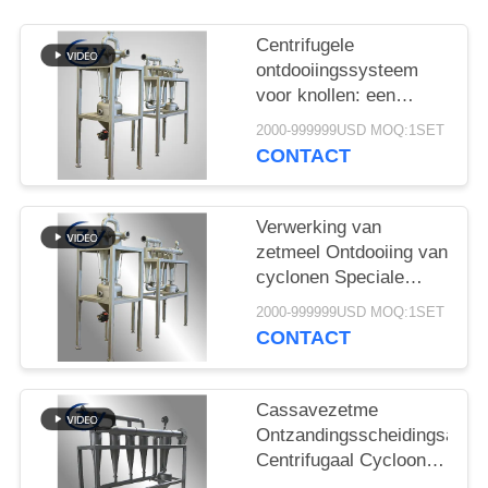
Centrifugele
ontdooiingssysteem
voor knollen: een
speciale oplossing voor
2000-999999USD MOQ:1SET
de zuivering van
CONTACT
zetmeel-slijm van
cassava, aardappel en
zoete aardappel
Verwerking van
zetmeel Ontdooiing van
cyclonen Speciale
apparatuur voor
2000-999999USD MOQ:1SET
zandverontreiniging
CONTACT
Verwijdering van
cassava Zoete
aardappel
Cassavezetme
Aardappelzetmeel
Ontzandingsscheidingsappa
Slurry
Centrifugaal Cycloon
Ontzander Speciaal