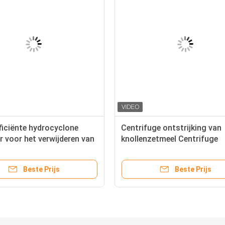
ficiënte hydrocyclone
Centrifuge ontstrijking van
 voor het verwijderen van
knollenzetmeel Centrifuge
terkel, slibzand en
ontstrijking voor cassava
rheden
aardappel Zoete aardappel
Beste Prijs
Beste Prijs
zetmeel Slijmzuivering