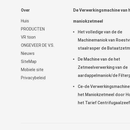
Over
De Verwerkingsmachine van 
Huis
maniokzetmeel
PRODUCTEN
Het volledige van de de
VR toon
Machinemaniok van Roestvr
ONGEVEER DE V.S.
staalrasper de Bataatzetm
Nieuws
Maken
De Machine van de het
SiteMap
Zetmeelverwerking van de
Mobiele site
aardappelmaniok/de Filter
Privacybeleid
van de Vezel Ontwaterend
Ce-de Verwerkingsmachine
Riem
het Maniokzetmeel door H
het Tarief Centrifugaalzeef
de Zetmeelextractie