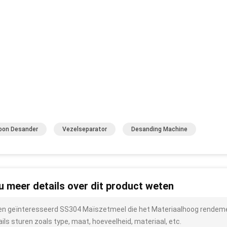
oon Desander
Vezelseparator
Desanding Machine
 u meer details over dit product weten
ben geïnteresseerd SS304 Maïszetmeel die het Materiaalhoog rende
ails sturen zoals type, maat, hoeveelheid, materiaal, etc.