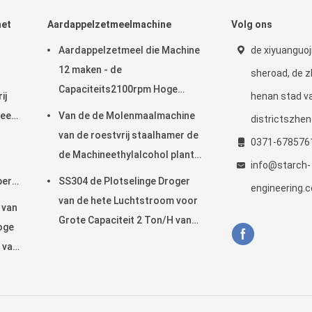
het
Aardappelzetmeelmachine
Volg ons
Aardappelzetmeel die Machine
de xiyuanguoj
12 maken - de
sheroad, de 
Capaciteits2100rpm Hoge
ij
henan stad v
snelheid van 15t/h-
eel
Van de de Molenmaalmachine
districtszhe
van de roestvrij staalhamer de
0371-678576
de Machineethylalcohol plant
info@starch-
Multi Functioneel
pers
SS304 de Plotselinge Droger
engineering.
e
van de hete Luchtstroom voor
 van
Grote Capaciteit 2 Ton/H van
oge
de Maniokbloem
 van