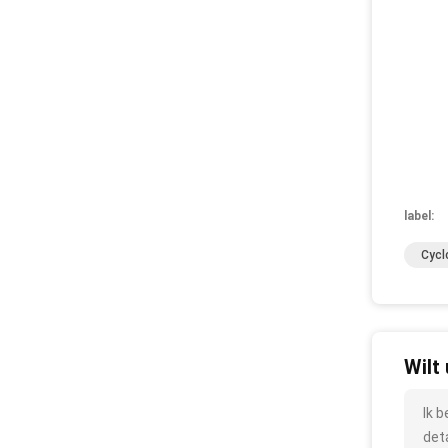
label:
Cycl
Wilt
Ik 
det