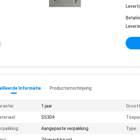
Leverti
Betali
Leveri
illeerde Informatie
Productomschrijving
rantie:
1 jaar
Groott
teriaal:
SS304
Toepas
rpakking:
Aangepaste verpakking
Type:
eur:
Zilverachtig wit