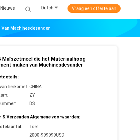
Dutch
Nieuws
Vraag een offerte aan
n Van Machinesdesander
 Maïszetmeel die het Materiaalhoog
ment maken van Machinesdesander
tdetails:
 van herkomst:
CHINA
aam:
ZY
nummer:
DS
n & Verzenden Algemene voorwaarden:
stelaantal:
1set
2000-999999USD