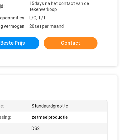
15days na het contact van de
jd:
tekenverkoop
ngscondities:
L/C, T/T
ng vermogen:
20set per maand
Beste Prijs
Contact
e:
Standaardgrootte
sing:
zetmeelproductie
DS2