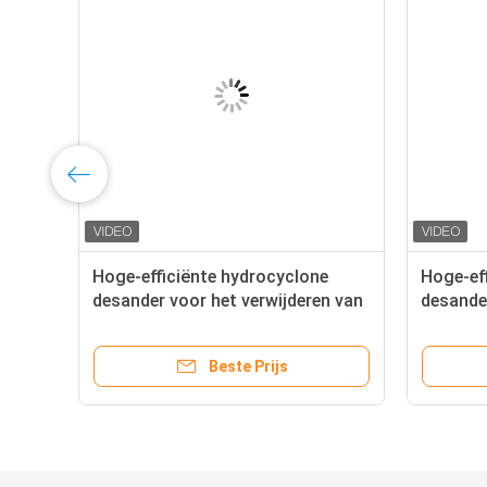
r
Hoge-efficiënte hydrocyclone
Hoge-ef
desander voor het verwijderen van
desander
kassavasterkel, slibzand en
kassavas
onzuiverheden
onzuive
Beste Prijs