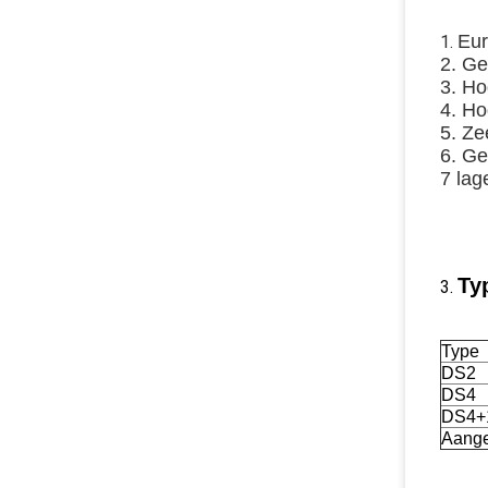
Eur
1.
2. G
3. Ho
4. Ho
5. Ze
6. Ge
7 lag
Ty
3.
Type
DS2
DS4
DS4+
Aange