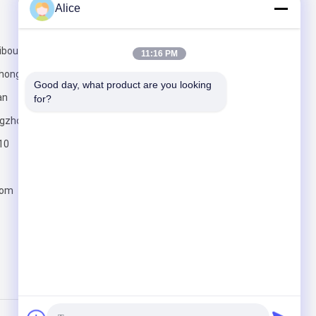
Alice
Mail ons
ibouw, jian
11:16 PM
zhongyuan
Good day, what product are you looking 
an
for?
ngzhou,
10
Verzend
com