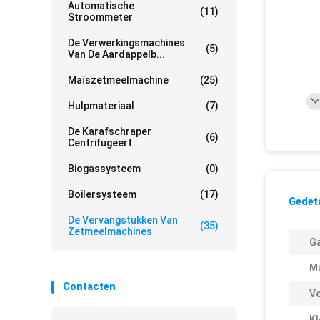
Automatische
(11)
Stroommeter
De Verwerkingsmachines
(5)
Van De Aardappelb...
Maïszetmeelmachine
(25)
Hulpmateriaal
(7)
De Karafschraper
(6)
Centrifugeert
Biogassysteem
(0)
Boilersysteem
(17)
Gedeta
De Vervangstukken Van
(35)
Zetmeelmachines
Ga
Ma
Contacten
Ve
Kl