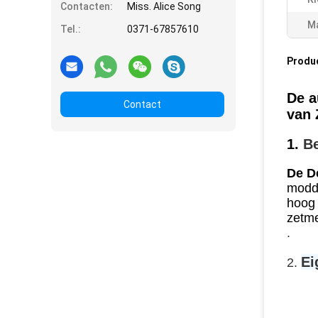
Contacten:
Miss. Alice Song
Ma
Tel.:
0371-67857610
Produ
De a
Contact
van 
1.
Be
De D
modde
hoog 
zetme
.
Ei
2.