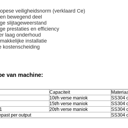
opese veiligheidsnorm (verklaard Ce)
een bewegend deel
ge slijtageweerstand
ge prestaties en efficiency
er laag onderhoud
makkelijke installatie
e kostenscheiding
pe van machine:
Capaciteit
Materiaa
10t/h verse maniok
SS304 o
15t/h verse maniok
SS304 o
1
20t/h verse maniok
SS304 o
past per output
SS304 o