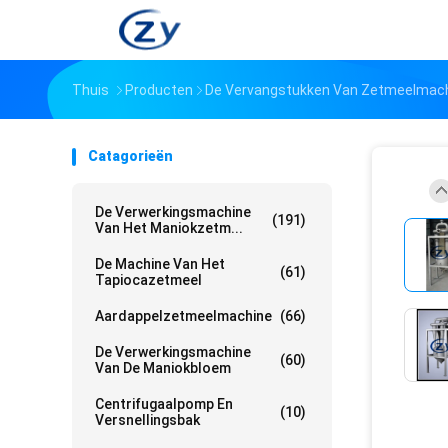
Thuis
Producten
De Vervangstukken Van Zetmeelmac
Catagorieën
De Verwerkingsmachine
(191)
Van Het Maniokzetm...
De Machine Van Het
(61)
Tapiocazetmeel
Aardappelzetmeelmachine
(66)
De Verwerkingsmachine
(60)
Van De Maniokbloem
Centrifugaalpomp En
(10)
Versnellingsbak