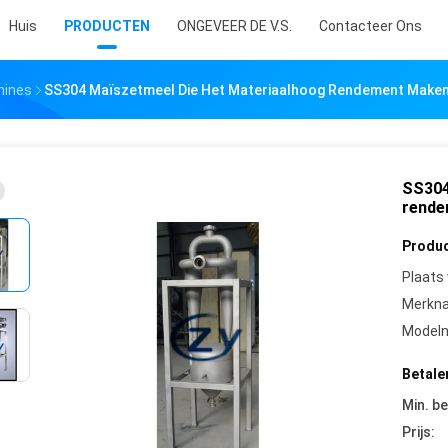
Huis
PRODUCTEN
ONGEVEER DE V.S.
Contacteer Ons
hines
SS304 Maïszetmeel Die Het Materiaalhoog Rendement Make
SS304
rende
Produc
Plaats
Merkn
Model
Betale
Min. be
Prijs: