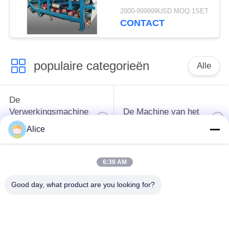
ontwateringsmachine
2000-999999USD MOQ:1SET
met een
CONTACT
vezelcapaciteit van 4
t/u voor continue
werking
populaire categorieën
Alle
De
Verwerkingsmachine
De Machine van het
van het
tapiocazetmeel
Alice
maniokzetmeel
6:38 AM
De
Aardappelzetmeelmachine
Verwerkingsmachine
Good day, what product are you looking for?
van de maniokbloem
Centrifugaalpomp en
Automatische