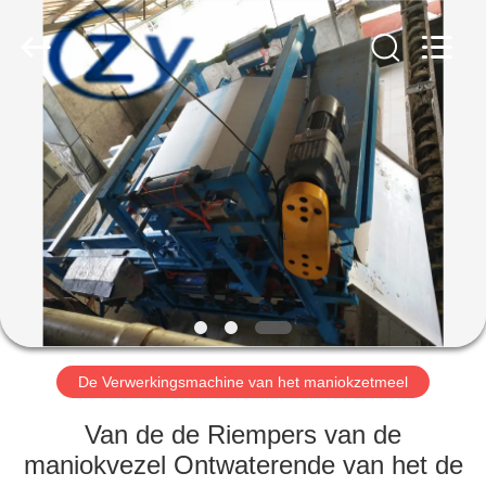
Henan
Zhiyuan
Starch
Engineering
Machinery
Co.,ltd.
All
Rights
HUIS
Reserved.
PRODUCTEN
ONGEVEER
DE
V.S.
FABRIEKSREIS
De Verwerkingsmachine van het maniokzetmeel
Van de de Riempers van de
KWALITEITSCONTROLE
maniokvezel Ontwaterende van het de