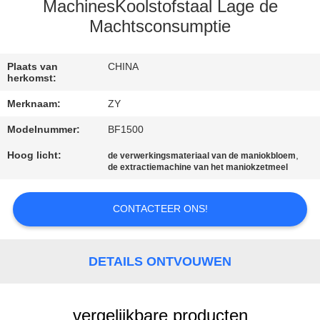
MachinesKoolstofstaal Lage de
CONTACTEER
Machtsconsumptie
ONS
Plaats van
CHINA
herkomst:
NIEUWS
Merknaam:
ZY
Modelnummer:
BF1500
VERZOEK
Hoog licht:
,
de verwerkingsmateriaal van de maniokbloem
OM EEN
de extractiemachine van het maniokzetmeel
CITAAT
CONTACTEER ONS!
SITEMAP
DETAILS ONTVOUWEN
PRIVACY
POLICY
vergelijkbare producten