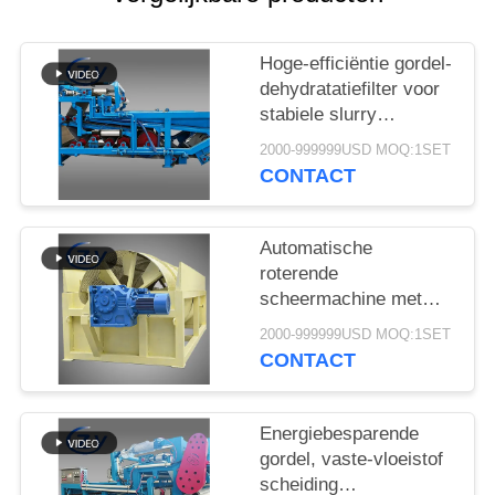
Hoge-efficiëntie gordel-
dehydratatiefilter voor
stabiele slurry
ontwatering in cassava
2000-999999USD MOQ:1SET
zetmeel verwerking
CONTACT
productielijnen
Automatische
roterende
scheermachine met
stabiele prestaties voor
2000-999999USD MOQ:1SET
de productie van
CONTACT
maniok en
aardappelzetmeel
Energiebesparende
gordel, vaste-vloeistof
scheiding