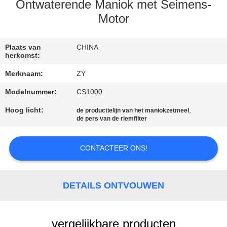
Ontwaterende Maniok met Seimens-
CONTACTEER
Motor
ONS
Plaats van
CHINA
herkomst:
NIEUWS
Merknaam:
ZY
Modelnummer:
CS1000
VERZOEK
Hoog licht:
,
de productielijn van het maniokzetmeel
OM EEN
de pers van de riemfilter
CITAAT
CONTACTEER ONS!
SITEMAP
DETAILS ONTVOUWEN
PRIVACY
POLICY
vergelijkbare producten