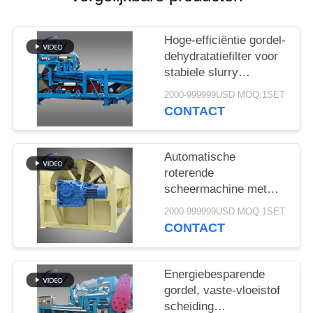
Hoge-efficiëntie gordel-
dehydratatiefilter voor
stabiele slurry
ontwatering in cassava
2000-999999USD MOQ:1SET
zetmeel verwerking
CONTACT
productielijnen
Automatische
roterende
scheermachine met
stabiele prestaties voor
2000-999999USD MOQ:1SET
de productie van
CONTACT
maniok en
aardappelzetmeel
Energiebesparende
gordel, vaste-vloeistof
scheiding