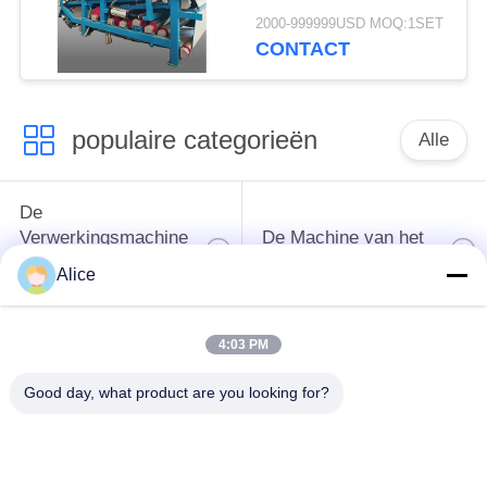
ontwateringsmachine
2000-999999USD MOQ:1SET
met een
CONTACT
vezelcapaciteit van 4
t/u voor continue
werking
populaire categorieën
Alle
De
Verwerkingsmachine
De Machine van het
van het
tapiocazetmeel
Alice
maniokzetmeel
4:03 PM
De
Aardappelzetmeelmachine
Verwerkingsmachine
Good day, what product are you looking for?
van de maniokbloem
Centrifugaalpomp en
Automatische