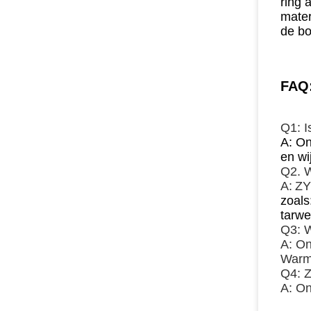
ring 
mater
de bo
FAQ
Q1: I
A: On
en wi
Q2. W
A:
ZY
zoals
tarwe
Q3: W
A: On
Warm
Q4: Z
A: On