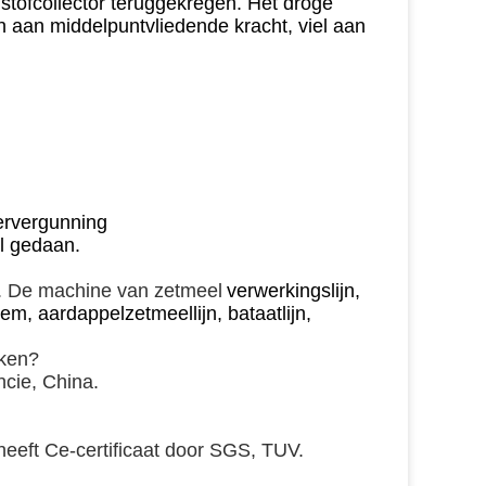
 stofcollector teruggekregen. Het droge
n aan middelpuntvliedende kracht, viel aan
oervergunning
l gedaan.
g. De machine van zetmeel
verwerkingslijn,
em, aardappelzetmeellijn, bataatlijn,
eken?
cie, China.
eeft Ce-certificaat door SGS, TUV.