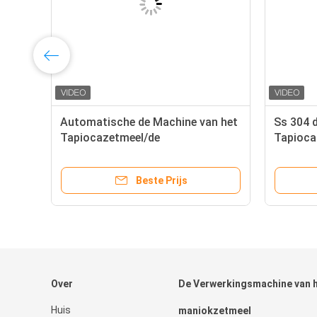
Automatische de Machine van het
Ss 304 
Tapiocazetmeel/de
Tapioca
Machinehamermolen van het
Automat
Maniokmalen
de Zetme
Beste Prijs
Over
De Verwerkingsmachine van 
Huis
maniokzetmeel