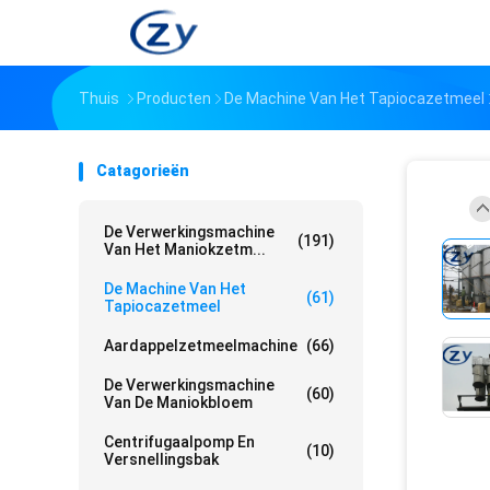
Thuis
Producten
De Machine Van Het Tapiocazetmeel
Catagorieën
De Verwerkingsmachine
(191)
Van Het Maniokzetm...
De Machine Van Het
(61)
Tapiocazetmeel
Aardappelzetmeelmachine
(66)
De Verwerkingsmachine
(60)
Van De Maniokbloem
Centrifugaalpomp En
(10)
Versnellingsbak