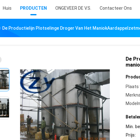
Huis
PRODUCTEN
ONGEVEER DE V.S.
Contacteer Ons
De Productielijn Plotselinge Droger Van Het ManiokAardappelzetm
De Pro
manio
Produc
Plaats
Merkn
Model
Betale
Min. be
Prijs: