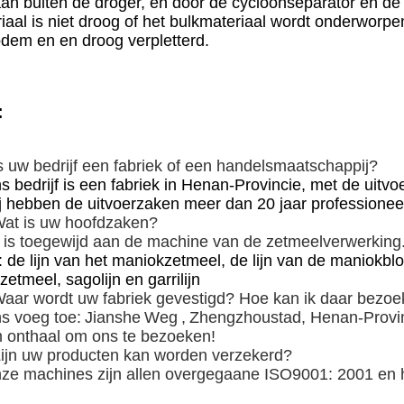
aan buiten de droger, en door de cycloonseparator en de
iaal is niet droog of het bulkmateriaal wordt onderworpe
dem en en droog verpletterd.
:
s uw bedrijf een fabriek of een handelsmaatschappij?
s bedrijf is een fabriek in Henan-Provincie, met de uitv
j hebben de uitvoerzaken meer dan 20 jaar professionee
at is uw hoofdzaken?
is toegewijd aan de machine van de zetmeelverwerkin
: de lijn van het maniokzetmeel, de lijn van de maniokblo
zetmeel, sagolijn en garrilijn
aar wordt uw fabriek gevestigd? Hoe kan ik daar bezo
s voeg toe:
Jianshe
Weg
,
Zhengzhoustad, Henan-Provin
 onthaal om ons te bezoeken!
ijn uw producten kan worden verzekerd?
ze machines zijn allen overgegaane ISO9001: 2001 en h