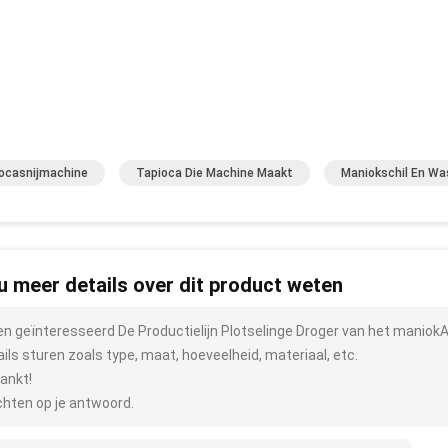
ocasnijmachine
Tapioca Die Machine Maakt
Maniokschil En W
 u meer details over dit product weten
ben geïnteresseerd De Productielijn Plotselinge Droger van het manio
ails sturen zoals type, maat, hoeveelheid, materiaal, etc.
ankt!
hten op je antwoord.