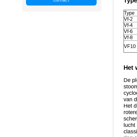
Type
Contact
Type
Vf-2
Vf-4
Vf-6
Vf-8
VF10
Het 
De pl
stoom)
cyclo
van d
Het d
roter
scher
lucht
class