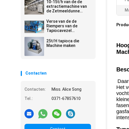
10-15t/h van de de
extractiemachine van
Ma
de Zetmeeldunne
modder van het de
Tapiocazetmeel de
Verse van de de
verwerkingslijn
Produ
Riempers van de
Tapiocavezel
Ontwaterende
Machines 10 - 20t/H
25t/H tapioca die
380v 50hz
Hoog
Machine maken
Mach
Besc
Contacten
Daaro
Het v
Contacten:
Miss. Alice Song
vocht
Tel.:
0371-67857610
klein
fasen
gasfa
inten