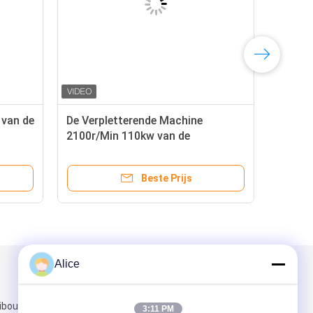
 van de
De Verpletterende Machine
2100r/Min 110kw van de
Rasper1450rpm SS304 Maniok
Beste Prijs
Alice
Mail ons
ibouw, jian
3:11 PM