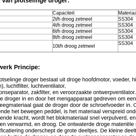
 van plotselinge droger:
Capaciteit
Materiaa
2t/h droog zetmeel
SS304
4t/h droog zetmeel
SS304
6t/h droog zetmeel
SS304
8t/h droog zetmeel
SS304
SS304
10t/h droog zetmeel
werk Principe:
otselinge droger bestaat uit droge hoofdmotor, voeder, h
, luchtfilter, luchtventilator,
onseparator, zakfilter, en veroorzaakte ontwerpventilato
e droger in en door het mengapparaat gedreven om een 
eegmateriaal gaat de droger door de schroefvoeder in. 
ende het bewegen peddel, is het materiaal verspreid onder
ende kracht, wordt het blokmateriaal snel verpulverd, en
 en verwarmd, en droog. De ontwaterde droge materiële 
ificatiering onderschept de grote deeltjes. De kleine de