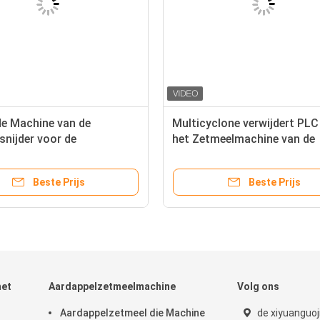
de Machine van de
Multicyclone verwijdert PLC
snijder voor de
het Zetmeelmachine van de
ische zilveren Kleur van
Vezeltapioca Controle
elproductielijn
Beste Prijs
Beste Prijs
het
Aardappelzetmeelmachine
Volg ons
Aardappelzetmeel die Machine
de xiyuanguoj