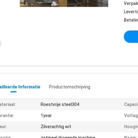
Verpak
Leverti
Betali
illeerde Informatie
Productomschrijving
teriaal:
Roestvrije steel304
Capaci
rantie:
1year
Voltag
eur:
Zilverachtig wit
Hoogt
nctie:
zetmeel drogende machine
Naam: