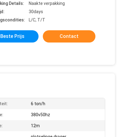
king Details:
Naakte verpakking
jd:
30days
ngscondities:
L/C, T/T
Beste Prijs
Contact
teit:
6 ton/h
e:
380v50hz
e:
12m
plotselinge droger