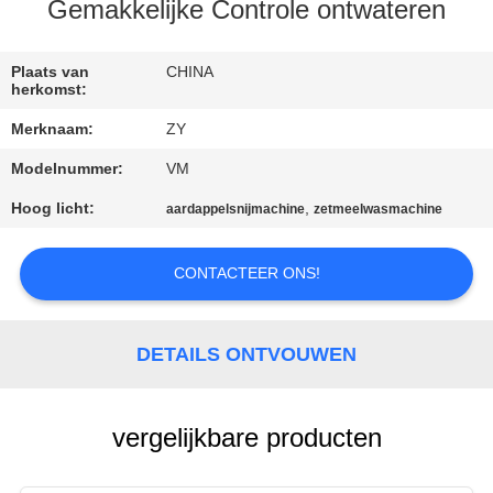
Gemakkelijke Controle ontwateren
CONTACTEER
ONS
Plaats van
CHINA
herkomst:
Merknaam:
ZY
NIEUWS
Modelnummer:
VM
VERZOEK
Hoog licht:
,
aardappelsnijmachine
zetmeelwasmachine
OM EEN
CONTACTEER ONS!
CITAAT
SITEMAP
DETAILS ONTVOUWEN
PRIVACY
vergelijkbare producten
POLICY