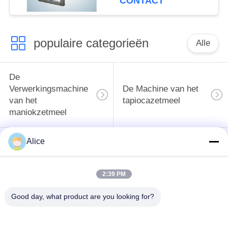
CONTACT
voor knollenzetmeel
populaire categorieën
Alle
De
Verwerkingsmachine
De Machine van het
van het
tapiocazetmeel
maniokzetmeel
Alice
De
Aardappelzetmeelmachine
Verwerkingsmachine
van de maniokbloem
2:39 PM
Centrifugaalpomp en
Automatische
Good day, what product are you looking for?
Versnellingsbak
stroommeter