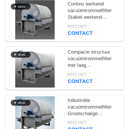
Continu werkend
vacuümtrommelfilter
Stabiel werkend
ontwateringsapparatuur
MOQ:1SET
voor de
CONTACT
zetmeelproductie
Compacte structuur
vacuümtrommelfilter
met laag
energieverbruik en
MOQ:1SET
roestvrij staal SS304
CONTACT
voor het ontwateren
van zetmeel
Industriële
vacuümtrommelfilter
Grootschalige
productie van
MOQ:1SET
ontwateringstoestellen