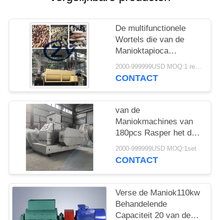
De multifunctionele
Wortels die van de
Manioktapioca
Machines 20t/h-
2000-999999USD MOQ:1 reeks
Roestvrij staal wassen
CONTACT
van de
Maniokmachines van
180pcs Rasper het de
Zaagblad 1450rpm
2000-999999USD MOQ:1set
verzendt Directe
CONTACT
Aandrijving
Verse de Maniok110kw
Behandelende
Capaciteit 20 van de