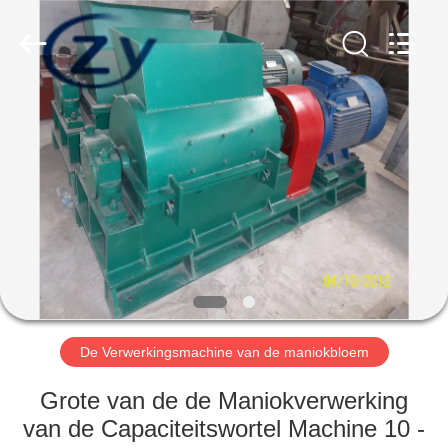
Henan
Zhiyuan
Starch
Engineering
Machinery
Co.,ltd.
All
Rights
HUIS
Reserved.
PRODUCTEN
ONGEVEER
DE
V.S.
FABRIEKSREIS
De Verwerkingsmachine van de maniokbloem
Grote van de de Maniokverwerking
KWALITEITSCONTROLE
van de Capaciteitswortel Machine 10 -