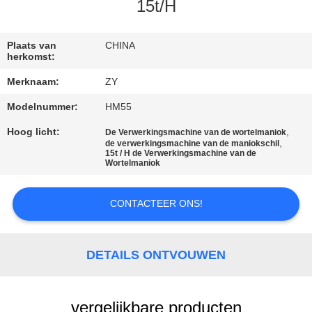
15t/H
CONTACTEER
ONS
Plaats van
CHINA
herkomst:
Merknaam:
ZY
NIEUWS
Modelnummer:
HM55
VERZOEK
Hoog licht:
,
De Verwerkingsmachine van de wortelmaniok
,
de verwerkingsmachine van de maniokschil
15t / H de Verwerkingsmachine van de
OM EEN
Wortelmaniok
CITAAT
CONTACTEER ONS!
SITEMAP
DETAILS ONTVOUWEN
PRIVACY
POLICY
vergelijkbare producten