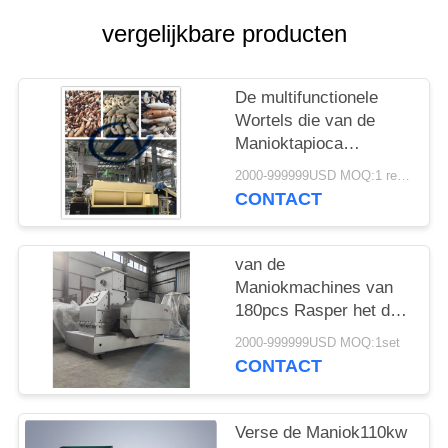
vergelijkbare producten
De multifunctionele
Wortels die van de
Manioktapioca
Machines 20t/h-
2000-999999USD MOQ:1 reeks
Roestvrij staal wassen
CONTACT
van de
Maniokmachines van
180pcs Rasper het de
Zaagblad 1450rpm
2000-999999USD MOQ:1set
verzendt Directe
CONTACT
Aandrijving
Verse de Maniok110kw