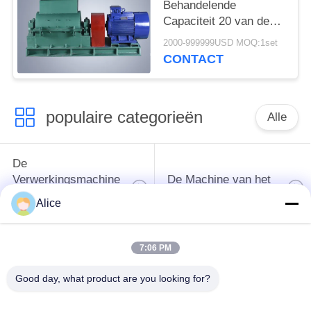
Behandelende
Capaciteit 20 van de
hamermolen - 25t/H
2000-999999USD MOQ:1set
CONTACT
populaire categorieën
Alle
De
Verwerkingsmachine
De Machine van het
van het
tapiocazetmeel
Alice
maniokzetmeel
7:06 PM
De
Aardappelzetmeelmachine
Verwerkingsmachine
Good day, what product are you looking for?
van de maniokbloem