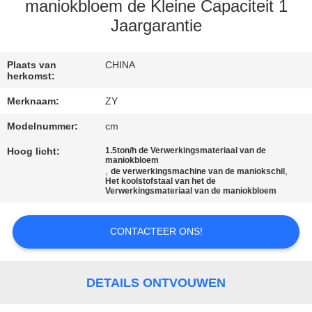
maniokbloem de Kleine Capaciteit 1
CONTACTEER
Jaargarantie
ONS
Plaats van
CHINA
herkomst:
NIEUWS
Merknaam:
ZY
Modelnummer:
cm
VERZOEK
Hoog licht:
1.5ton/h de Verwerkingsmateriaal van de
OM EEN
maniokbloem
,
,
de verwerkingsmachine van de maniokschil
CITAAT
Het koolstofstaal van het de
Verwerkingsmateriaal van de maniokbloem
SITEMAP
CONTACTEER ONS!
PRIVACY
DETAILS ONTVOUWEN
POLICY