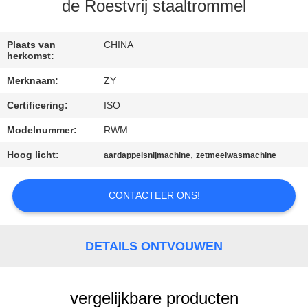
de Roestvrij staaltrommel
CONTACTEER
ONS
Plaats van
CHINA
herkomst:
Merknaam:
ZY
NIEUWS
Certificering:
ISO
VERZOEK
Modelnummer:
RWM
OM EEN
Hoog licht:
,
aardappelsnijmachine
zetmeelwasmachine
CITAAT
CONTACTEER ONS!
SITEMAP
DETAILS ONTVOUWEN
PRIVACY
POLICY
vergelijkbare producten