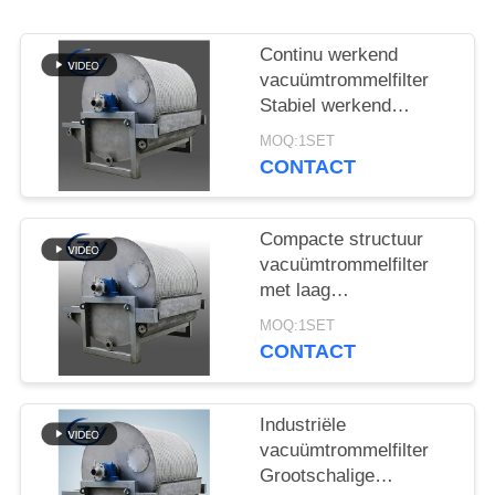
Continu werkend
vacuümtrommelfilter
Stabiel werkend
ontwateringsapparatuur
MOQ:1SET
voor de
CONTACT
zetmeelproductie
Compacte structuur
vacuümtrommelfilter
met laag
energieverbruik en
MOQ:1SET
roestvrij staal SS304
CONTACT
voor het ontwateren
van zetmeel
Industriële
vacuümtrommelfilter
Grootschalige