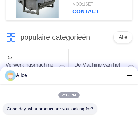
productie van
MOQ:1SET
ontwateringstoestellen
CONTACT
voor knollenzetmeel
populaire categorieën
Alle
De
Verwerkingsmachine
De Machine van het
van het
tapiocazetmeel
Alice
maniokzetmeel
2:12 PM
De
Aardappelzetmeelmachine
Verwerkingsmachine
Good day, what product are you looking for?
van de maniokbloem
Centrifugaalpomp en
Automatische
Versnellingsbak
stroommeter