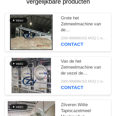
vergelijkbare producten
Grote het
Zetmeelmachine van
de
Capaciteitstapioca/de
2000-999999USD MOQ:1 reeks
Roterende
CONTACT
Wasmachine van de de
Industrietrommel
Van de het
Zetmeelmachine van
de vezel de
Ontwaterende Tapioca
2000-999999USD MOQ:1 reeks
Centrifugaal
CONTACT
Multifunctionele Zeven
Zilveren Witte
Tapiocazetmeel