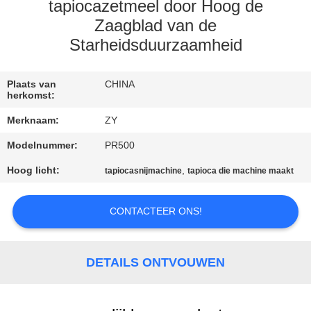
tapiocazetmeel door Hoog de
CONTACTEER
Zaagblad van de
Starheidsduurzaamheid
ONS
Plaats van
CHINA
NIEUWS
herkomst:
Merknaam:
ZY
VERZOEK
Modelnummer:
PR500
OM EEN
Hoog licht:
,
tapiocasnijmachine
tapioca die machine maakt
CITAAT
CONTACTEER ONS!
SITEMAP
DETAILS ONTVOUWEN
PRIVACY
POLICY