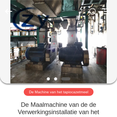
Henan
Zhiyuan
Starch
Engineering
Machinery
Co.,ltd.
All
Rights
HUIS
Reserved.
PRODUCTEN
ONGEVEER
DE
V.S.
FABRIEKSREIS
De Machine van het tapiocazetmeel
De Maalmachine van de de
KWALITEITSCONTROLE
Verwerkingsinstallatie van het