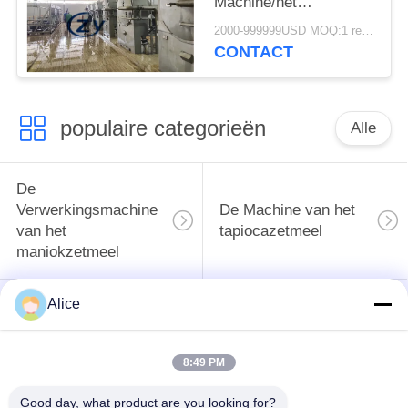
Machine/het
Ontwateren Zeven
2000-999999USD MOQ:1 reeks
Multi Functioneel
CONTACT
populaire categorieën
Alle
De
Verwerkingsmachine
De Machine van het
van het
tapiocazetmeel
maniokzetmeel
Alice
De
Aardappelzetmeelmachine
Verwerkingsmachine
van de maniokbloem
8:49 PM
Centrifugaalpomp en
Automatische
Good day, what product are you looking for?