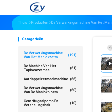
Thuis
Producten
De Verwerkingsmachine Van Het Man
Catagorieën
De Verwerkingsmachine
(191)
Van Het Maniokzetm...
De Machine Van Het
(61)
Tapiocazetmeel
Aardappelzetmeelmachine
(66)
De Verwerkingsmachine
(60)
Van De Maniokbloem
Centrifugaalpomp En
(10)
Versnellingsbak