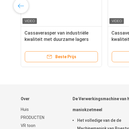
Cassaverasper van industriële
Cassave
kwaliteit met duurzame lagers
kwalite
voor zwaar gebruik voor de
voor zw
verwerking van knolzetmeel
verwerk
Beste Prijs
Over
De Verwerkingsmachine van 
Huis
maniokzetmeel
PRODUCTEN
Het volledige van de de
VR toon
Machinemaniok van Roestvr