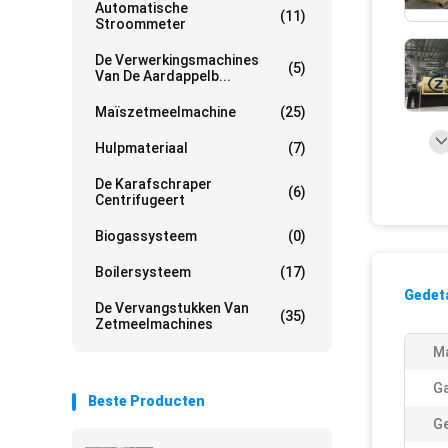
Automatische
(11)
Stroommeter
De Verwerkingsmachines
(5)
Van De Aardappelb...
Maïszetmeelmachine
(25)
Hulpmateriaal
(7)
De Karafschraper
(6)
Centrifugeert
Biogassysteem
(0)
Boilersysteem
(17)
Gedeta
De Vervangstukken Van
(35)
Zetmeelmachines
Ma
Ga
Beste Producten
Ge