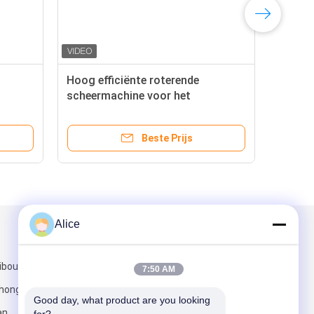
Hoog efficiënte roterende
scheermachine voor het
verwijderen van zand
tering
Beste Prijs
Alice
Mail ons
ibouw, jian
7:50 AM
zhongyuan
Good day, what product are you looking 
an