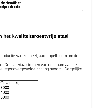
 de riemfilter
,
eelproductie
et kwaliteitsroestvrije staal
 productie van zetmeel, aardappelbloem om de
in. De materiaalstromen van de inham aan de
 de tegenovergestelde richting stroomt. Dergelijke
Gewicht kg
3000
4000
5000