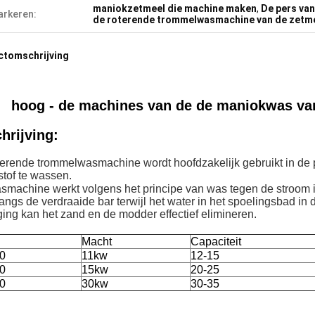
maniokzetmeel die machine maken
,
De pers van
rkeren:
de roterende trommelwasmachine van de zetm
ctomschrijving
hoog - de machines van de de maniokwas van h
hrijving:
terende trommelwasmachine wordt hoofdzakelijk gebruikt in de
tof te wassen.
smachine werkt volgens het principe van was tegen de stroom 
langs de verdraaide bar terwijl het water in het spoelingsbad in
ng kan het zand en de modder effectief elimineren.
Macht
Capaciteit
0
11kw
12-15
0
15kw
20-25
0
30kw
30-35