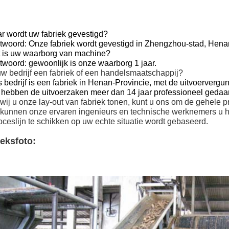
r wordt uw fabriek gevestigd?
twoord: Onze fabriek wordt gevestigd in Zhengzhou-stad, Henan
t is uw waarborg van machine?
twoord: gewoonlijk is onze waarborg 1 jaar.
uw bedrijf een fabriek of een handelsmaatschappij?
 bedrijf is een fabriek in Henan-Provincie, met de uitvoervergu
j hebben de uitvoerzaken meer dan 14 jaar professioneel gedaa
 wij u onze lay-out van fabriek tonen, kunt u ons om de gehele 
 kunnen onze ervaren ingenieurs en technische werknemers u he
oceslijn te schikken op uw echte situatie wordt gebaseerd.
eksfoto: