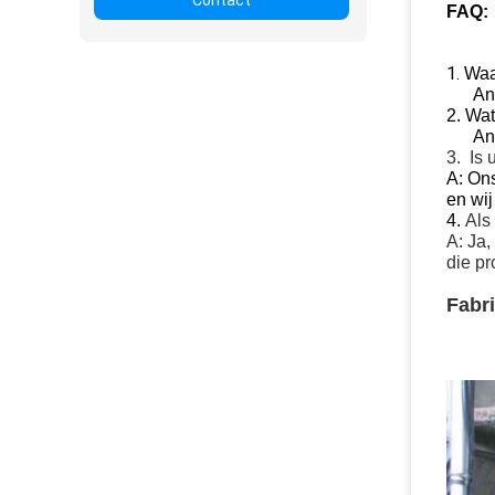
Contact
FAQ:
1.
Waa
An
2. Wa
An
3. Is 
A: Ons
en wi
4.
Als
A: Ja,
die pr
Fabri