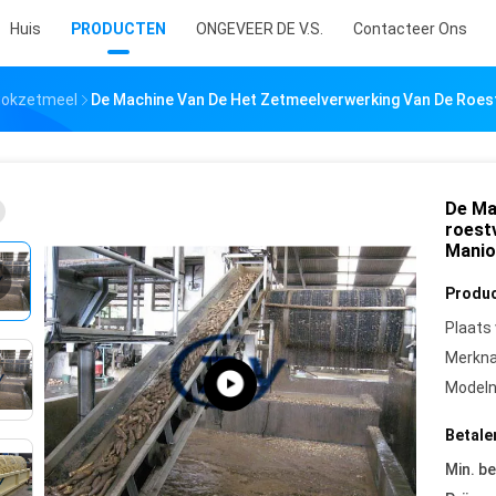
Huis
PRODUCTEN
ONGEVEER DE V.S.
Contacteer Ons
iokzetmeel
De Machine Van De Het Zetmeelverwerking Van De Roes
De Ma
roest
Mani
Produc
Plaats
Merkn
Model
Betale
Min. be