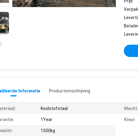
Prijs:
Verpak
Leverti
Betali
Leveri
illeerde Informatie
Productomschrijving
teriaal:
Koolstofstaal
Macht
rantie:
1Year
Kleur:
wicht:
1500kg