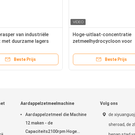
rasper van industriële
Hoge-uitlaat-concentratie
it met duurzame lagers
zetmeelhydrocycloon voor
aar gebruik voor de
voorbehandeling van
ing van knolzetmeel
cassavezetmeel vóór ontwa
Beste Prijs
Beste Prijs
en drogen
het
Aardappelzetmeelmachine
Volg ons
Aardappelzetmeel die Machine
de xiyuanguoj
12 maken - de
sheroad, de 
Capaciteits2100rpm Hoge
ij
henan stad v