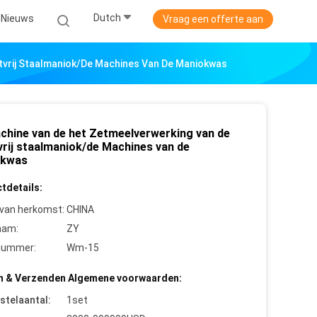
Dutch
Nieuws
Vraag een offerte aan
tvrij Staalmaniok/de Machines Van De Maniokwas
chine van de het Zetmeelverwerking van de
vrij staalmaniok/de Machines van de
okwas
tdetails:
 van herkomst:
CHINA
aam:
ZY
nummer:
Wm-15
n & Verzenden Algemene voorwaarden:
stelaantal:
1set