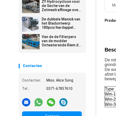
ZY Hydrocycloon voor
Ma
de Sectie van de
Zetmeelraffinage over
de Fabriek die van het
Maniokzetmeel wordt
De dubbele Maniok van
Produ
gebruikt
het Bladontwerp
180pcs/Aardappel
Verpletterende
Machine
Van de de Filterpers
van de modder
Ontwaterende Riem de
Besc
Machine Industriële
Afvalwaterzuiveringsinstallatie
De ro
gronds
Contacten
De wa
afzet 
bewegi
Contacten:
Miss. Alice Song
Tel.:
0371-67857610
Type
Wm-1
Wm-2
Wm-3