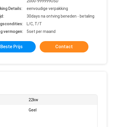
2000-999999USD
king Details:
eenvoudige verpakking
jd:
30days na ontving beneden - betaling
ngscondities:
L/C, T/T
ng vermogen:
5set per maand
Beste Prijs
Contact
:
22kw
Geel