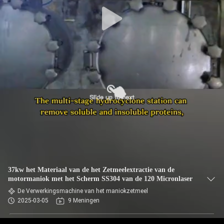
CONTACTEER
ONS
NIEUWS
VERZOEK
OM EEN
CITAAT
SITEMAP
37kw het Materiaal van de het Zetmeelextractie van de
motormaniok met het Scherm SS304 van de 120 Micronlaser
PRIVACY
De Verwerkingsmachine van het maniokzetmeel
2025-03-05
9 Meningen
POLICY