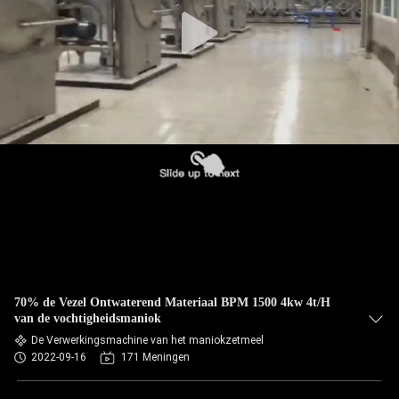
CONTACTEER
ONS
NIEUWS
VERZOEK
OM EEN
CITAAT
SITEMAP
70% de Vezel Ontwaterend Materiaal BPM 1500 4kw 4t/H
van de vochtigheidsmaniok
PRIVACY
De Verwerkingsmachine van het maniokzetmeel
2022-09-16
171 Meningen
POLICY