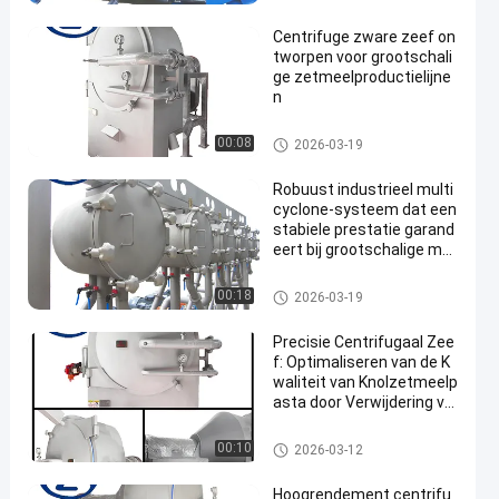
et maniokzetmeel
Centrifuge zware zeef on
tworpen voor grootschali
ge zetmeelproductielijne
n
De Verwerkingsmachine van h
00:08
2026-03-19
et maniokzetmeel
Robuust industrieel multi
cyclone-systeem dat een
stabiele prestatie garand
eert bij grootschalige mat
eriaalbehandeling
De Verwerkingsmachine van h
00:18
2026-03-19
et maniokzetmeel
Precisie Centrifugaal Zee
f: Optimaliseren van de K
waliteit van Knolzetmeelp
asta door Verwijdering va
n Fijne Vezelige Bijproduc
ten
De Verwerkingsmachine van h
00:10
2026-03-12
et maniokzetmeel
Hoogrendement centrifu