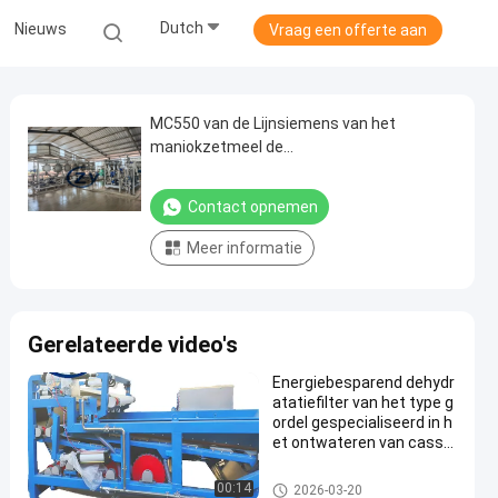
Dutch
Nieuws
Vraag een offerte aan
MC550 van de Lijnsiemens van het
maniokzetmeel de
Terugwinningshydrocycloon
Contact opnemen
Meer informatie
Gerelateerde video's
Energiebesparend dehydr
atatiefilter van het type g
ordel gespecialiseerd in h
et ontwateren van cassa
vavezels
De Verwerkingsmachine van h
00:14
2026-03-20