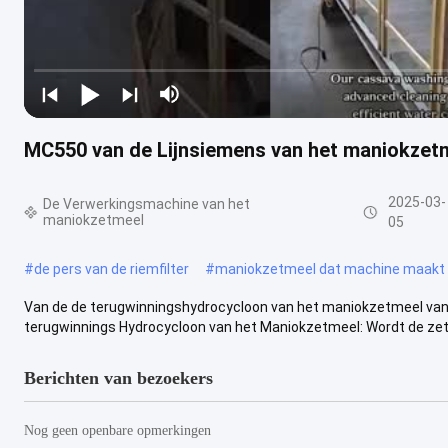
MC550 van de Lijnsiemens van het maniokzet
2025-03-
De Verwerkingsmachine van het
maniokzetmeel
05
#
de pers van de riemfilter
#
maniokzetmeel dat machine maakt
Van de de terugwinningshydrocycloon van het maniokzetmeel van
terugwinnings Hydrocycloon van het Maniokzetmeel: Wordt de zet
Berichten van bezoekers
Nog geen openbare opmerkingen