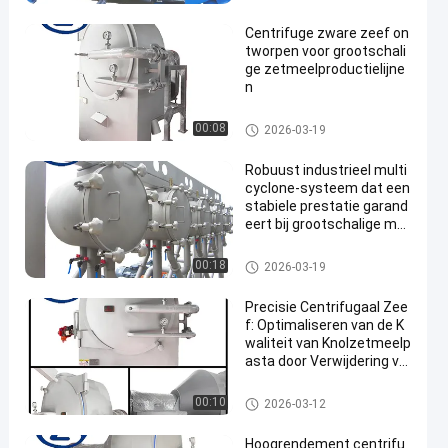
et maniokzetmeel
Centrifuge zware zeef on
tworpen voor grootschali
ge zetmeelproductielijne
n
De Verwerkingsmachine van h
00:08
2026-03-19
et maniokzetmeel
Robuust industrieel multi
cyclone-systeem dat een
stabiele prestatie garand
eert bij grootschalige mat
eriaalbehandeling
De Verwerkingsmachine van h
00:18
2026-03-19
et maniokzetmeel
Precisie Centrifugaal Zee
f: Optimaliseren van de K
waliteit van Knolzetmeelp
asta door Verwijdering va
n Fijne Vezelige Bijproduc
ten
De Verwerkingsmachine van h
00:10
2026-03-12
et maniokzetmeel
Hoogrendement centrifu