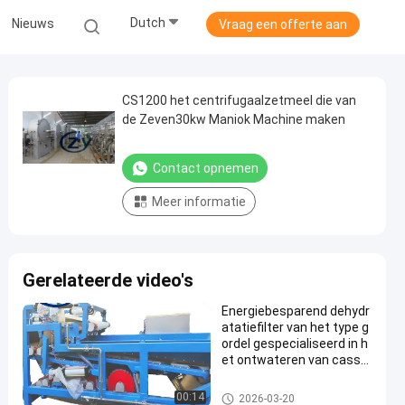
Dutch
Nieuws
Vraag een offerte aan
CS1200 het centrifugaalzetmeel die van
de Zeven30kw Maniok Machine maken
Contact opnemen
Meer informatie
Gerelateerde video's
Energiebesparend dehydr
atatiefilter van het type g
ordel gespecialiseerd in h
et ontwateren van cassa
vavezels
De Verwerkingsmachine van h
00:14
2026-03-20