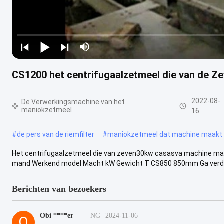
CS1200 het centrifugaalzetmeel die van de 
2022-08-
De Verwerkingsmachine van het
maniokzetmeel
16
#
de pers van de riemfilter
#
maniokzetmeel dat machine maakt
Het centrifugaalzetmeel die van zeven30kw casasva machine ma
mand Werkend model Macht kW Gewicht T CS850 850mm Ga verder
Berichten van bezoekers
Obi ****er
NG
2024-11-06
O