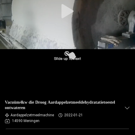
CONTACTEER
ONS
NIEUWS
VERZOEK
OM EEN
CITAAT
SITEMAP
Vacuüm4kw die Droog Aardappelzetmeeldehydratatietoestel
ontwateren
PRIVACY
Aardappelzetmeelmachine
2022-01-21
14590 Meningen
POLICY