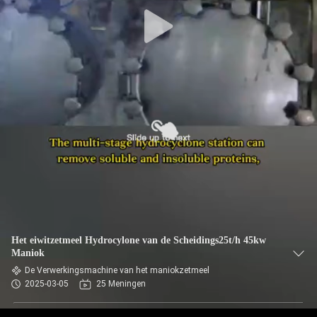
CONTACTEER
ONS
NIEUWS
VERZOEK
OM EEN
CITAAT
SITEMAP
Het eiwitzetmeel Hydrocylone van de Scheidings25t/h 45kw
Maniok
PRIVACY
De Verwerkingsmachine van het maniokzetmeel
2025-03-05
25 Meningen
POLICY